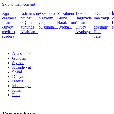
Skip to main content
Ağır
Liderimizin
Azadlıqda
Müsəlman
Tale
“Qəlbimiz
İ
cəzalarla
növbəti
olsaydım,
Birliyi
Bağırzadə:
İran xalqı
A
İlham
doğum
yəqin ki,
Hərəkatının
“İlham
ilə
L
Əliyev
günündə
bu günün...
Avropa...
Əliyev
döyünür”
s
medianı
Allahdan...
Azərbaycan...
Hacı
susdura...
Tale...
Ana səhifə
Gündəm
Siyasət
İqtisadiyyat
Sosial
Dünya
Hadisə
Mədəniyyət
İdman
Foto