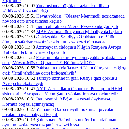
köçürülüb
09-08-2026 16:05
Yunanıstanda böyük etirazlar: İsraillilərə
təhlükəsizlik xəbərdarlığı
09-08-2026 15:51
Həyat yoldaşı: “Ələsgər Məmmədli təcridxanada
növbəti dəfə ürək tutması keçirib”
09-08-2026 15:41
İranın ali rəhbəri Məsud Pezeşkianla görüşüb
09-08-2026 15:33
MBH Avropa nümayəndəliyi fəaliyyətə başladı
09-08-2026 11:50
Əl-Məşatdan Səudiyyə Ərəbistanına: Bütün
dünyanı səfərbər etsəniz belə bunun sizə xeyri olmayacaq
09-08-2026 11:48
Azərbaycan cüdoçusu Nilgün Rzayeva Avropa
Kubokunda bürünc medal qazanıb
09-08-2026 11:22
Fəsadın hökm sürdüyü cəmiyyətdə üç dəstə insan
olar | Mövzu-Mövzu Quran – 17. Bölüm - VİDEO
09-08-2026 10:58
Pakistanın müdafiə naziri İslam dünyasına çağlrış
etdi: "İsrail təhdidinə qarşı birləşməliyik"
09-08-2026 10:52
Türkiyə üzərindən gizli Rusiya qazı qorxusu –
Avropa hərəkətə keçdi
09-08-2026 10:45
NYT: Arsenalların tükənməsi Pentaqonu HHM
sistemlərini Avropadan Yaxın Şərqə yönləndirməyə məcbur edir
09-08-2026 10:31
İran rəsmisi: ABŞ-nin siyasəti dəyişməsə,
Hörmüz boğazı açılmayacaq
09-08-2026 10:27
Yəməndə Qərbə meyilli hökumət qüvvələri
husilərə qarşı əməliyyat keçirib
09-08-2026 10:13
Şah İsmayıl Səfəvi – son dövrlər hədəflənən
oyunun pərdəarxası məqamları - 1-ci hissə