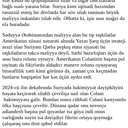
Hər kəsdə bu qruplaşmanın silah və digər təhcizatlarla
bağlı sualı yarana bilər. Suriya kimi iqtisadi baxımdan
tənəzzül etmiş bir dövlətdə hər növ silah təminatı böyük
maliyyə imkanları tələb edir. Əlbəttə ki, işin əsas məğzi də
elə buradadır.
Səduyyə Ərəbistanından maliyyə alan bu tip təşkilatlar
Amerikanın xüsusi nəzarəti altında Yaxın Şərq üçün strateji
ərazi olan Suriyanı Qərbə peşkeş etmə siyasəti bu
təşkilatların təkcə maliyyə deyil, hərbi hazırlıqları üçün də
əsas baza rolunu oynayır. Amerikanın Colaninin başına pul
təyinatı da fikirlərdə aldadıcı manevr rolunu oynayaraq
bitərəflilik xətti kimi görünsə də, zaman çox keçmədən
bunların həqiqətini hər kəs üçün aydın etdi.
2024-cü ilin dekabrında Suriyada hakimiyyət dəyişikliyini
həyata keçirərək silahlı çevrilişə nail olan Colani
hakimiyyətə gəlir. Bundan sonra cübbəli Colani kastyumlu
ölkə başçısına çevrilir. Dünənə qədər onu terrorçu
adlandırıb başına pul qoyanlar isə güya indi onun
varlığında nəyin isə dəyişdiyi fikrini ortaya qoymağa
çalışaraq onu dost qəbul etdilər.