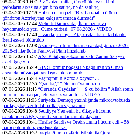
08-08-2026 10:07
Biz “vətən, millət, türkçülük” və s. kimi
pafosların arxasına sığınıb nə satırıq, nə də satılırıq
07-08-2026 17:59
Həbsdə olan qazi: “Bizi bəh-bəhlə ölümə
göndərən Azərbaycan xalqı arxamızda durmadı”
07-08-2026 17:44
Mehrab Dəmirzadə | İlahi razılıq və
həyatımızdakı yeri | Cümə xütbəsi | 07.08.2026 - VİDEO
07-08-2026 17:40
Livanda partlayış: Atəşkəsdən bəri ilk dəfə iki
İsrail əsgəri öldürülüb
07-08-2026 17:08
Azərbaycan-İran idman əməkdaşlığı üzrə 2026-
2028-ci illər üçün Fəaliyyət Planı imzalanıb
07-08-2026 16:57
AXCP Salyan şöbəsinin sədri Zamin Salayev
azadlığa çıxıb
07-08-2026 16:49
KİV: Hörmüz boğazı ilə bağlı İran və Oman
arasında müvəqqəti razılaşma əldə olunub
07-08-2026 16:44
Vaşinqtonun Kərbəla xəyaləti…
07-08-2026 12:35
"Qarabağ" "Dinamo"ya uduzdu
07-08-2026 11:45
“Quranda Qaydalar” — 9-cu bölüm " Allah sənin
ruhunu harama qarşı ehtiyacsız yaradıb " - VİDEO
07-08-2026 11:03
Suriyada, Dəməşq yaxınlığında mikroavtobusda
partlayış baş verib, 14 mülki şəxs yaralanıb
07-08-2026 10:48
Səudiyyə Yəmənin bu ölkəyə hücumu
səbəbindən ABŞ-yə neft axınını tamami ilə dayandı
07-08-2026 10:41
Husilər Səudiyyə Ərəbistanına hücum etdi – 58
hərbçi öldürülüb, yaralananlar var
07-08-2026 10:32
İraqda 20 min nəfərin iştirakı ilə Quran