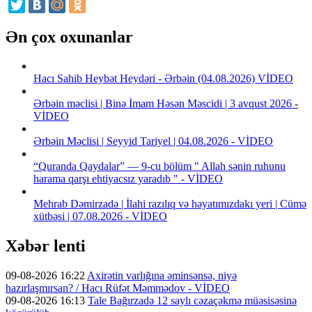
Ən çox oxunanlar
Hacı Sahib Heybət Heydəri - Ərbəin (04.08.2026) VİDEO
Ərbəin məclisi | Binə İmam Həsən Məscidi | 3 avqust 2026 -
VİDEO
Ərbəin Məclisi | Seyyid Tariyel | 04.08.2026 - VİDEO
“Quranda Qaydalar” — 9-cu bölüm " Allah sənin ruhunu
harama qarşı ehtiyacsız yaradıb " - VİDEO
Mehrab Dəmirzadə | İlahi razılıq və həyatımızdakı yeri | Cümə
xütbəsi | 07.08.2026 - VİDEO
Xəbər lenti
09-08-2026 16:22
Axirətin varlığına əminsənsə, niyə
hazırlaşmırsan? / Hacı Rüfət Məmmədov - VİDEO
09-08-2026 16:13
Tale Bağırzadə 12 saylı cəzaçəkmə müəsisəsinə