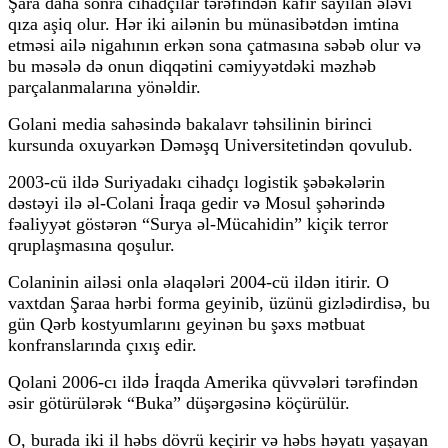
Şara daha sonra cihadçılar tərəfindən kafir sayılan ələvi
qıza aşiq olur. Hər iki ailənin bu münasibətdən imtina
etməsi ailə nigahının erkən sona çatmasına səbəb olur və
bu məsələ də onun diqqətini cəmiyyətdəki məzhəb
parçalanmalarına yönəldir.
Golani media sahəsində bakalavr təhsilinin birinci
kursunda oxuyarkən Dəməşq Universitetindən qovulub.
2003-cü ildə Suriyadakı cihadçı logistik şəbəkələrin
dəstəyi ilə əl-Colani İraqa gedir və Mosul şəhərində
fəaliyyət göstərən “Surya əl-Mücahidin” kiçik terror
qruplaşmasına qoşulur.
Colaninin ailəsi onla əlaqələri 2004-cü ildən itirir. O
vaxtdan Şaraa hərbi forma geyinib, üzünü gizlədirdisə, bu
gün Qərb kostyumlarını geyinən bu şəxs mətbuat
konfranslarında çıxış edir.
Qolani 2006-cı ildə İraqda Amerika qüvvələri tərəfindən
əsir götürülərək “Buka” düşərgəsinə köçürülür.
O, burada iki il həbs dövrü keçirir və həbs həyatı yaşayan