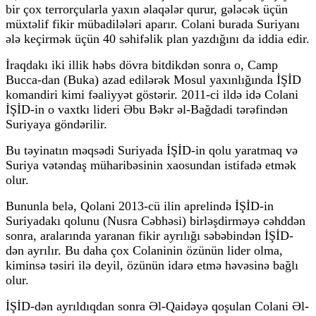
bir çox terrorçularla yaxın əlaqələr qurur, gələcək üçün
müxtəlif fikir mübadilələri aparır. Colani burada Suriyanı
ələ keçirmək üçün 40 səhifəlik plan yazdığını da iddia edir.
İraqdakı iki illik həbs dövra bitdikdən sonra o, Camp
Bucca-dan (Buka) azad edilərək Mosul yaxınlığında İŞİD
komandiri kimi fəaliyyət göstərir. 2011-ci ildə idə Colani
İŞİD-in o vaxtkı lideri Əbu Bəkr əl-Bağdadi tərəfindən
Suriyaya göndərilir.
Bu təyinatın məqsədi Suriyada İŞİD-in qolu yaratmaq və
Suriya vətəndaş müharibəsinin xaosundan istifadə etmək
olur.
Bununla belə, Qolani 2013-cü ilin aprelində İŞİD-in
Suriyadakı qolunu (Nusra Cəbhəsi) birləşdirməyə cəhddən
sonra, aralarında yaranan fikir ayrılığı səbəbindən İŞİD-
dən ayrılır. Bu daha çox Colaninin özünün lider olma,
kiminsə təsiri ilə deyil, özünün idarə etmə həvəsinə bağlı
olur.
İŞİD-dən ayrıldıqdan sonra Əl-Qaidəyə qoşulan Colani Əl-