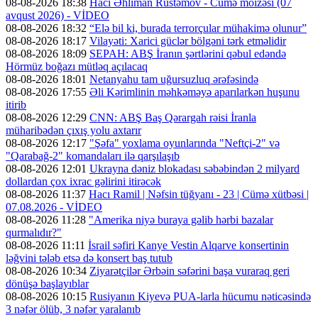
08-08-2026 18:38
Hacı Əhliman Rüstəmov - Cümə moizəsi (07
avqust 2026) - VİDEO
08-08-2026 18:32
“Elə bil ki, burada terrorçular mühakimə olunur”
08-08-2026 18:17
Vilayəti: Xarici güclər bölgəni tərk etməlidir
08-08-2026 18:09
SEPAH: ABŞ İranın şərtlərini qəbul edəndə
Hörmüz boğazı mütləq açılacaq
08-08-2026 18:01
Netanyahu tam uğursuzluq ərəfəsində
08-08-2026 17:55
Əli Kərimlinin məhkəməyə aparılarkən huşunu
itirib
08-08-2026 12:29
CNN: ABŞ Baş Qərargah rəisi İranla
müharibədən çıxış yolu axtarır
08-08-2026 12:17
"Şəfa" yoxlama oyunlarında "Neftçi-2" və
"Qarabağ-2" komandaları ilə qarşılaşıb
08-08-2026 12:01
Ukrayna dəniz blokadası səbəbindən 2 milyard
dollardan çox ixrac gəlirini itirəcək
08-08-2026 11:37
Hacı Ramil | Nəfsin tüğyanı - 23 | Cümə xütbəsi |
07.08.2026 - VİDEO
08-08-2026 11:28
"Amerika niyə buraya gəlib hərbi bazalar
qurmalıdır?"
08-08-2026 11:11
İsrail səfiri Kanye Vestin Alqarve konsertinin
ləğvini tələb etsə də konsert baş tutub
08-08-2026 10:34
Ziyarətçilər Ərbəin səfərini başa vuraraq geri
dönüşə başlayıblar
08-08-2026 10:15
Rusiyanın Kiyevə PUA-larla hücumu nəticəsində
3 nəfər ölüb, 3 nəfər yaralanıb