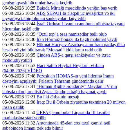
genişmiqyaslı hücumlar həyata keçirib
06-08-2026 10:25
Bakıda Mirtağı məscidində yanğın baş verib
06-08-2026 10:04
ABŞ SEPAH-la əlaqəli üç aviaşirkət və iki
təyyarəyə tətbiq olunan sanksiyaları ləğv edib
05-08-2026 18:44
İsrail Ordusu Livanın cənubuna pilotsuz təyyarə
hücumları təşkil edir
05-08-2026 18:35
“Qızıl top”a əsas namizədlər bəlli olub
05-08-2026 18:30
İran Hörmüz boğazı ilə bağlı məlumat yaydı
05-08-2026 18:18
Hikmət Hacıyev Azərbaycanın İranı qardaş ölkə
hesab ediyini bildirərək “Mossad” iddialarını rədd edib
05-08-2026 18:05
Çindən ABŞ-a qarşı sanksiyalar və ixrac
məhdudiyyətləri
05-08-2026 17:53
Hacı Sahib Heybət Heydəri - Ərbəin
(04.08.2026) VİDEO
05-08-2026 17:48
Pezeşkian HƏMAS-ın yeni liderinə İranın
dəstəyini açıqlayıb: Fələstin Tehranın gündəmində qalır
05-08-2026 17:41
“Human Rights Solidarity” Meydan TV-nin
həbsdə olan jurnalisti Aytac Tapdıqla bağlı bəyanat yayıb
05-08-2026 12:21
Bu ilki Ərbəinin mesajı
05-08-2026 12:08
İraq: Bu il Ərbəin ziyarətinə təxminən 20 milyon
insan qatılıb
05-08-2026 11:50
UEFA Çempionlar Liqasında III təsnifat
mərhələsinə start verilib
05-08-2026 11:32
Argentinada 45-dən çox taxıl gəmisi tətil
səbəbindən limanı tərk edə bilmir