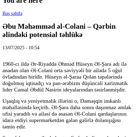
You are here
Baş səhifə
Əbu Məhəmməd əl-Colani – Qərbin
əlindəki potensial təhlükə
13/07/2025 - 10:54
1960-cı ildə Ər-Riyadda Əhməd Hüseyn Əl-Şara adı ilə
anadan olan Əl-Colani orta səviyyəli bir ailədə 5 oğul
övladından biridir. Hüseyn əl-Şaraa Qolan təpələrində
doğulmuş iqtisadçı və pan-ərəbizm düşüncəli xarizmatik
lider Camal Əbdül Nasirin ideyalarından təsirlənmişdir.
Uşaqlıq və yeniyetməlik illərini o, Dəməşqin imkanlı
məhəlləsində keçirib. Əl-Şara daha sonra daşınmaz əmlak
ofisi yaradıb və ailəsi də əsasən Əl-Colani qardaşlarının
idarə etdiyi supermarketdən gələn gəlirlə dolanışığını
təmin edir.