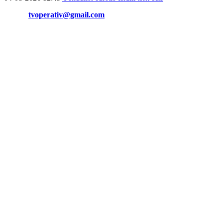
Əlaqə:
tvoperativ@gmail.com
Copyright © Operativ.tv Bütün hüquqlar qorunur!