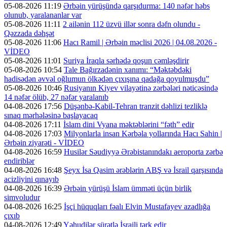
05-08-2026 11:19
Ərbəin yürüşündə qarşıdurma: 140 nəfər həbs
olunub, yaralananlar var
05-08-2026 11:11
2 ailənin 112 üzvü illər sonra dəfn olundu -
Qəzzada dəhşət
05-08-2026 11:06
Hacı Ramil | Ərbəin məclisi 2026 | 04.08.2026 -
VİDEO
05-08-2026 11:01
Suriya İraqla sərhədə qoşun cəmləşdirir
05-08-2026 10:54
Tale Bağırzadənin xanımı: “Məktəbdəki
hadisədən əvvəl oğlumun ölkədən çıxışına qadağa qoyulmuşdu”
05-08-2026 10:46
Rusiyanın Kiyev vilayətinə zərbələri nəticəsində
14 nəfər ölüb, 27 nəfər yaralanıb
04-08-2026 17:56
Düşənbə-Kabil-Tehran tranzit dəhlizi tezliklə
sınaq mərhələsinə başlayacaq
04-08-2026 17:11
İslam dini Vyana məktəblərini “fəth” edir
04-08-2026 17:03
Milyonlarla insan Kərbəla yollarında Hacı Sahin |
Ərbəin ziyarəti - VİDEO
04-08-2026 16:59
Husilər Səudiyyə Ərəbistanındakı aeroporta zərbə
endiriblər
04-08-2026 16:48
Şeyx İsa Qasim ərəblərin ABŞ və İsrail qarşısında
acizliyini qınayıb
04-08-2026 16:39
Ərbəin yürüşü İslam ümməti üçün birlik
simvoludur
04-08-2026 16:25
İşçi hüquqları fəalı Elvin Mustafayev azadlığa
çıxıb
04-08-2026 12:49
Yəhudilər sürətlə İsraili tərk edir