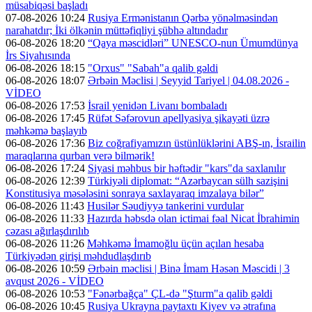
müsabiqəsi başladı
07-08-2026 10:24
Rusiya Ermənistanın Qərbə yönəlməsindən
narahatdır; İki ölkənin müttəfiqliyi şübhə altındadır
06-08-2026 18:20
“Qaya məscidləri” UNESCO-nun Ümumdünya
İrs Siyahısında
06-08-2026 18:15
"Orxus" "Sabah"a qalib gəldi
06-08-2026 18:07
Ərbəin Məclisi | Seyyid Tariyel | 04.08.2026 -
VİDEO
06-08-2026 17:53
İsrail yenidən Livanı bombaladı
06-08-2026 17:45
Rüfət Səfərovun apellyasiya şikayəti üzrə
məhkəmə başlayıb
06-08-2026 17:36
Biz coğrafiyamızın üstünlüklərini ABŞ-ın, İsrailin
maraqlarına qurban verə bilmərik!
06-08-2026 17:24
Siyasi məhbus bir həftədir "kars"da saxlanılır
06-08-2026 12:39
Türkiyəli diplomat: “Azərbaycan sülh sazişini
Konstitusiya məsələsini sonraya saxlayaraq imzalaya bilər”
06-08-2026 11:43
Husilər Səudiyyə tankerini vurdular
06-08-2026 11:33
Hazırda həbsdə olan ictimai fəal Nicat İbrahimin
cəzası ağırlaşdırılıb
06-08-2026 11:26
Məhkəmə İmamoğlu üçün açılan hesaba
Türkiyədən girişi məhdudlaşdırıb
06-08-2026 10:59
Ərbəin məclisi | Binə İmam Həsən Məscidi | 3
avqust 2026 - VİDEO
06-08-2026 10:53
"Fənərbağça" ÇL-də "Şturm"a qalib gəldi
06-08-2026 10:45
Rusiya Ukrayna paytaxtı Kiyev və ətrafına