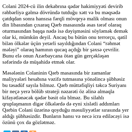
Colani 2024-cü ilin dekabrına qədər hakimiyyəti devirib
rəhbərliyə gəlmə dövründə tutduğu xətt və bu məqsədə
çatdqdan sonra hansısa fərqli mövqeyə malik olması onun
din libasından çıxaraq Qərb masasında əsas tərəf olaraq
oturmasından başqa nədə isə dəyişməsini söyləmək demək
olar ki, mümkün deyil. Ancaq bu bütün onu terrorçu, qatil
bilən ölkələr üçün yetərli sayıldığından Colani “rəhmət
mələyi” olaraq hamının qucaq açdığı bir şəxsə çevrilir.
Bunu elə onun Azərbaycana ötən gün gerçəkləşən
səfərində də müşahidə etmək olar.
Məsələnin Colaninin Qərb masasında bir zamanlar
maliyyələri hesabına vəzifə tutmasına yönəlincə şübhəsiz
bu təsadüf sayıla bilməz. Qərb müttəfiqliyi təkcə Suriyanı
bir neçə yerə bölüb strateji nəzarəti öz əlinə almaqla
kifayətlənəcək qədər bəsit ola blməz. Bu silahlı
qruplaşmanın digər ölkələrdə də eyni xislətli addımları
Qərbin Colani üzərinə qoyduğu məsuliyyətlər sırasında yer
aldığı şübhəsizdir. Bunların hansı və necə icra ediləcəyi isə
özünü çox da gözlətməz.