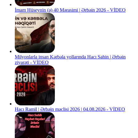
İmam Hüseynin (ə) 40 Mərasimi | Ərbəin 2026 - VİDEO
Milyonlarla insan Kərbəla yollarında Hacı Sahin | Ərbəin
ziyarəti - VİDEO
Hacı Ramil | Ərbəin məclisi 2026 | 04.08.2026 - VİDEO