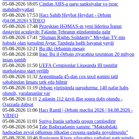
05-08-2026 18:05
Çindən ABŞ-a qarşı sanksiyalar və ixrac
məhdudiyyətləri
05-08-2026 17:53
Hacı Sahib Heybət Heydəri - Ərbəin
(04.08.2026) VİDEO
05-08-2026 17:48
Pezeşkian HƏMAS-ın yeni liderinə İranın
dəstəyini açıqlayıb: Fələstin Tehranın gündəmində qalır
05-08-2026 17:41
“Human Rights Solidarity” Meydan TV-nin
həbsdə olan jurnalisti Aytac Tapdıqla bağlı bəyanat yayıb
05-08-2026 12:21
Bu ilki Ərbəinin mesajı
05-08-2026 12:08
İraq: Bu il Ərbəin ziyarətinə təxminən 20 milyon
insan qatılıb
05-08-2026 11:50
UEFA Çempionlar Liqasında III təsnifat
mərhələsinə start verilib
05-08-2026 11:32
Argentinada 45-dən çox taxıl gəmisi tətil
səbəbindən limanı tərk edə bilmir
05-08-2026 11:19
Ərbəin yürüşündə qarşıdurma: 140 nəfər həbs
olunub, yaralananlar var
05-08-2026 11:11
2 ailənin 112 üzvü illər sonra dəfn olundu -
Qəzzada dəhşət
05-08-2026 11:06
Hacı Ramil | Ərbəin məclisi 2026 | 04.08.2026 -
VİDEO
05-08-2026 11:01
Suriya İraqla sərhədə qoşun cəmləşdirir
05-08-2026 10:54
Tale Bağırzadənin xanımı: “Məktəbdəki
hadisədən əvvəl oğlumun ölkədən çıxışına qadağa qoyulmuşdu”
05-08-2026 10:46
Rusiyanın Kiyev vilayətinə zərbələri nəticəsində