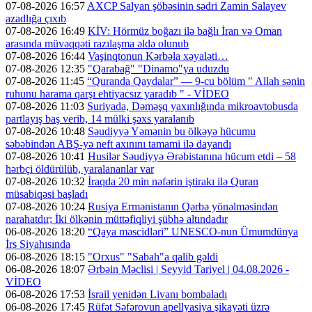
07-08-2026 16:57
AXCP Salyan şöbəsinin sədri Zamin Salayev
azadlığa çıxıb
07-08-2026 16:49
KİV: Hörmüz boğazı ilə bağlı İran və Oman
arasında müvəqqəti razılaşma əldə olunub
07-08-2026 16:44
Vaşinqtonun Kərbəla xəyaləti…
07-08-2026 12:35
"Qarabağ" "Dinamo"ya uduzdu
07-08-2026 11:45
“Quranda Qaydalar” — 9-cu bölüm " Allah sənin
ruhunu harama qarşı ehtiyacsız yaradıb " - VİDEO
07-08-2026 11:03
Suriyada, Dəməşq yaxınlığında mikroavtobusda
partlayış baş verib, 14 mülki şəxs yaralanıb
07-08-2026 10:48
Səudiyyə Yəmənin bu ölkəyə hücumu
səbəbindən ABŞ-yə neft axınını tamami ilə dayandı
07-08-2026 10:41
Husilər Səudiyyə Ərəbistanına hücum etdi – 58
hərbçi öldürülüb, yaralananlar var
07-08-2026 10:32
İraqda 20 min nəfərin iştirakı ilə Quran
müsabiqəsi başladı
07-08-2026 10:24
Rusiya Ermənistanın Qərbə yönəlməsindən
narahatdır; İki ölkənin müttəfiqliyi şübhə altındadır
06-08-2026 18:20
“Qaya məscidləri” UNESCO-nun Ümumdünya
İrs Siyahısında
06-08-2026 18:15
"Orxus" "Sabah"a qalib gəldi
06-08-2026 18:07
Ərbəin Məclisi | Seyyid Tariyel | 04.08.2026 -
VİDEO
06-08-2026 17:53
İsrail yenidən Livanı bombaladı
06-08-2026 17:45
Rüfət Səfərovun apellyasiya şikayəti üzrə