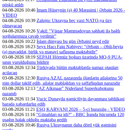
püşkü atıldı
04-08-2026 10:46
İmam Hüseynin (ə) 40 Mərasimi | Ərbəin 2026 -
VİDEO
04-08-2026 10:39
Zalujnı: Ukrayna heç vaxt NATO-ya üzv
olmayacaq
04-08-2026 10:26
Vəkil: "Vüqar Məmmədovun səhhəti ilə bağlı
sorğularımıza cavab verilmir”
04-08-2026 10:22
İslam dünyası bu gün Ərbəini qeyd edir
03-08-2026 18:23
Şeyx Hacı Faiq Nəbiyev: “Ərbəin – Əhli-beytə
(ə) məvəddət, birlik və mənəvi saflaşma məktəbidir”
03-08-2026 18:19
SEPAH Hörmüz boğazı üzərində MQ-9 PUA-
sının vurulduğunu bildirir
03-08-2026 12:34
Türkiyədə bütün məktəblərdə namaz otaqları
açılacaq
03-08-2026 12:30
Rusiya AZAL qəzasında ölənlərin ailələrinə 50
min dollar təklif edib, ailələr məbləğdən və şəffaflıqdan narazıdır
03-08-2026 12:13
"AZ Alkmaar" Niderland Superkubokunu
qazanıb
03-08-2026 11:34
Vuçiç Dunayda gəmiçiliyin dayanması təhlükəsi
barədə xəbərdarlıq edib
03-08-2026 11:21
EŞQ KARVANI 2026 – 5-ci buraxılış - VİDEO
03-08-2026 11:16
"Günahları nə idi?" - BBC İranda hücumda 120
uşağın həlak olduğu məktəbə gedib
03-08-2026 10:46
Rusiya Ukraynanın daha dörd yük gəmisini