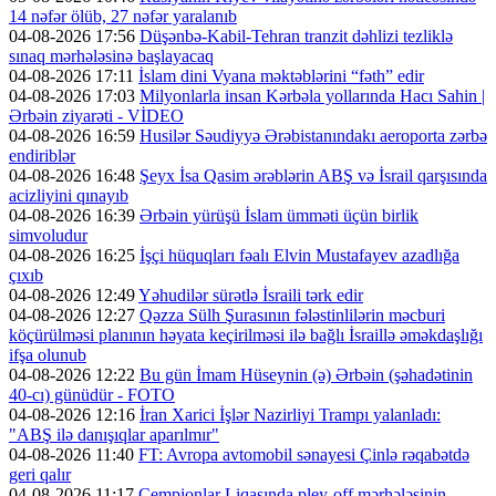
14 nəfər ölüb, 27 nəfər yaralanıb
04-08-2026 17:56
Düşənbə-Kabil-Tehran tranzit dəhlizi tezliklə
sınaq mərhələsinə başlayacaq
04-08-2026 17:11
İslam dini Vyana məktəblərini “fəth” edir
04-08-2026 17:03
Milyonlarla insan Kərbəla yollarında Hacı Sahin |
Ərbəin ziyarəti - VİDEO
04-08-2026 16:59
Husilər Səudiyyə Ərəbistanındakı aeroporta zərbə
endiriblər
04-08-2026 16:48
Şeyx İsa Qasim ərəblərin ABŞ və İsrail qarşısında
acizliyini qınayıb
04-08-2026 16:39
Ərbəin yürüşü İslam ümməti üçün birlik
simvoludur
04-08-2026 16:25
İşçi hüquqları fəalı Elvin Mustafayev azadlığa
çıxıb
04-08-2026 12:49
Yəhudilər sürətlə İsraili tərk edir
04-08-2026 12:27
Qəzza Sülh Şurasının fələstinlilərin məcburi
köçürülməsi planının həyata keçirilməsi ilə bağlı İsraillə əməkdaşlığı
ifşa olunub
04-08-2026 12:22
Bu gün İmam Hüseynin (ə) Ərbəin (şəhadətinin
40-cı) günüdür - FOTO
04-08-2026 12:16
İran Xarici İşlər Nazirliyi Trampı yalanladı:
"ABŞ ilə danışıqlar aparılmır"
04-08-2026 11:40
FT: Avropa avtomobil sənayesi Çinlə rəqabətdə
geri qalır
04-08-2026 11:17
Çempionlar Liqasında pley-off mərhələsinin