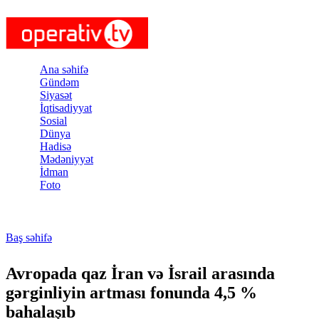
Skip to main content
Ana səhifə
Gündəm
Siyasət
İqtisadiyyat
Sosial
Dünya
Hadisə
Mədəniyyət
İdman
Foto
Baş səhifə
You are here
Avropada qaz İran və İsrail arasında
gərginliyin artması fonunda 4,5 %
bahalaşıb