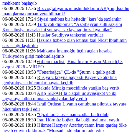
məhkəmə başlayıb
06-08-2026 17:36
Biz coğrafiyamızın üstünlüklərini ABŞ-ın, İsrailin
maraqlarına qurban verə bilmərik!
06-08-2026 17:24
Siyasi məhbus bir həftədir "kars"da saxlanılır
06-08-2026 12:39
Türkiyəli diplomat: “Azərbaycan sülh sazişini
Konstitusiya məsələsini sonraya saxlayaraq imzalaya bilər”
06-08-2026 11:43
Husilər Səudiyyə tankerini vurdular
06-08-2026 11:33
Hazırda həbsdə olan ictimai fəal Nicat İbrahimin
cəzası ağırlaşdırılıb
06-08-2026 11:26
Məhkəmə İmamoğlu üçün açılan hesaba
Türkiyədən girişi məhdudlaşdırıb
06-08-2026 10:59
Ərbəin məclisi | Binə İmam Həsən Məscidi | 3
avqust 2026 - VİDEO
06-08-2026 10:53
"Fənərbağça" ÇL-də "Şturm"a qalib gəldi
06-08-2026 10:45
Rusiya Ukrayna paytaxtı Kiyev və ətrafına
genişmiqyaslı hücumlar həyata keçirib
06-08-2026 10:25
Bakıda Mirtağı məscidində yanğın baş verib
06-08-2026 10:04
ABŞ SEPAH-la əlaqəli üç aviaşirkət və iki
təyyarəyə tətbiq olunan sanksiyaları ləğv edib
05-08-2026 18:44
İsrail Ordusu Livanın cənubuna pilotsuz təyyarə
hücumları təşkil edir
05-08-2026 18:35
“Qızıl top”a əsas namizədlər bəlli olub
05-08-2026 18:30
İran Hörmüz boğazı ilə bağlı məlumat yaydı
05-08-2026 18:18
Hikmət Hacıyev Azərbaycanın İranı qardaş ölkə
hesab ediyini bildirərək “Mossad” iddialarını rədd edib