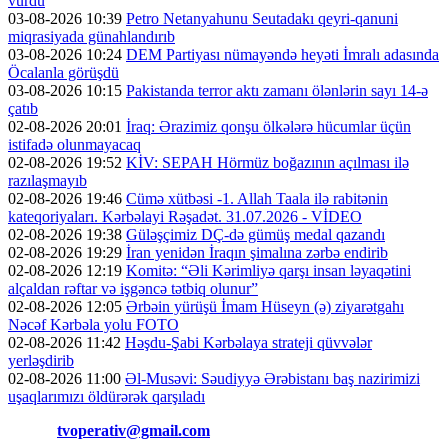
vurdu
03-08-2026 10:39
Petro Netanyahunu Seutadakı qeyri-qanuni
miqrasiyada günahlandırıb
03-08-2026 10:24
DEM Partiyası nümayəndə heyəti İmralı adasında
Öcalanla görüşdü
03-08-2026 10:15
Pakistanda terror aktı zamanı ölənlərin sayı 14-ə
çatıb
02-08-2026 20:01
İraq: Ərazimiz qonşu ölkələrə hücumlar üçün
istifadə olunmayacaq
02-08-2026 19:52
KİV: SEPAH Hörmüz boğazının açılması ilə
razılaşmayıb
02-08-2026 19:46
Cümə xütbəsi -1. Allah Taala ilə rabitənin
kateqoriyaları. Kərbəlayi Rəşadət. 31.07.2026 - VİDEO
02-08-2026 19:38
Güləşçimiz DÇ-də gümüş medal qazandı
02-08-2026 19:29
İran yenidən İraqın şimalına zərbə endirib
02-08-2026 12:19
Komitə: “Əli Kərimliyə qarşı insan ləyaqətini
alçaldan rəftar və işgəncə tətbiq olunur”
02-08-2026 12:05
Ərbəin yürüşü İmam Hüseyn (ə) ziyarətgahı
Nəcəf Kərbəla yolu FOTO
02-08-2026 11:42
Həşdu-Şabi Kərbəlaya strateji qüvvələr
yerləşdirib
02-08-2026 11:00
Əl-Musəvi: Səudiyyə Ərəbistanı baş nazirimizi
uşaqlarımızı öldürərək qarşıladı
Əlaqə:
tvoperativ@gmail.com