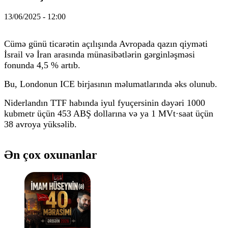
13/06/2025 - 12:00
Cümə günü ticarətin açılışında Avropada qazın qiyməti
İsrail və İran arasında münasibətlərin gərginləşməsi
fonunda 4,5 % artıb.
Bu, Londonun ICE birjasının məlumatlarında əks olunub.
Niderlandın TTF habında iyul fyuçersinin dəyəri 1000
kubmetr üçün 453 ABŞ dollarına və ya 1 MVt·saat üçün
38 avroya yüksəlib.
Ən çox oxunanlar