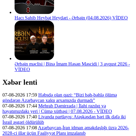
Hacı Sahib Heybət Heydəri - Ərbəin (04.08.2026) VİDEO
Ərbəin məclisi | Binə İmam Həsən Məscidi | 3 avqust 2026 -
VİDEO
Xəbər lenti
07-08-2026 17:59
Həbsdə olan qazi: “Bizi bəh-bəhlə ölümə
göndərən Azərbaycan xalqı arxamızda durmadı”
07-08-2026 17:44
Mehrab Dəmirzadə | İlahi razılıq və
həyatımızdakı yeri | Cümə xütbəsi | 07.08.2026 - VİDEO
07-08-2026 17:40
Livanda partlayış: Atəşkəsdən bəri ilk dəfə iki
İsrail əsgəri öldürülüb
07-08-2026 17:08
Azərbaycan-İran idman əməkdaşlığı üzrə 2026-
2028-ci illər üçün Fəaliyyət Planı imzalanıb