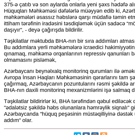
375-ə çatıb və son aylarda onlarla yeni şəxs hədəfə al
Hüquqları Məhkəməsi dəfələrlə müəyyən edib ki, Azə
məhkəmələri əsassız həbslərə qarşı müdafiə təmin etm
ittiham tərəfinin iradəsini təsdiqləmək üçün sadəcə “m
daşıyır", - deyə çağırışda bildirilir.
Təşkilatlar məktubda BHA-nın bir sıra addımları atması
Bu addımlara yerli məhkəmələrə icraedici hakimiyyətin
qınamaq, məhkəmə orqanlarının repressiv qanunları b
olmamasını pisləmək,
Azərbaycanı beynəlxalq monitorinq qurumları ilə əmək
Avropa İnsan Haqları Məhkəməsinin qərarlarını tam şə
çağırmaq, Azərbaycanın pozuntularını rəsmi şəkildə 
BHA-nın daxili monitorinq mexanizmlərini işə salmaq da
Təşkilatlar bildirirlər ki, BHA tərəfindən qəbul ediləcə
"ədalətsiz şəkildə həbs olunanlara həmrəylik siqnalı" 
Azərbaycanda "hüquq peşəsinin müstəqilliyinə dəstə
addım" olar.