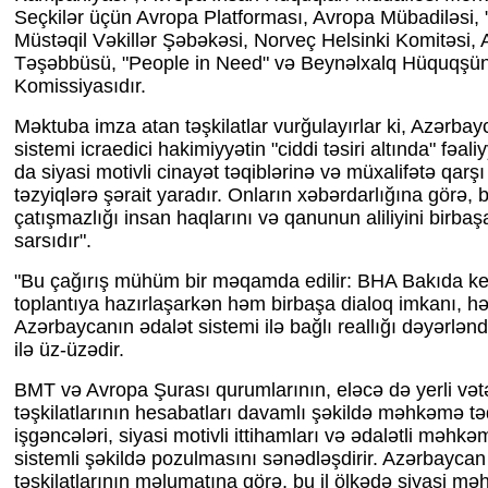
Seçkilər üçün Avropa Platforması, Avropa Mübadiləsi
Müstəqil Vəkillər Şəbəkəsi, Norveç Helsinki Komitəsi,
Təşəbbüsü, "People in Need" və Beynəlxalq Hüquqşün
Komissiyasıdır.
Məktuba imza atan təşkilatlar vurğulayırlar ki, Azərb
sistemi icraedici hakimiyyətin "ciddi təsiri altında" fəali
da siyasi motivli cinayət təqiblərinə və müxalifətə qarş
təzyiqlərə şərait yaradır. Onların xəbərdarlığına görə, b
çatışmazlığı insan haqlarını və qanunun aliliyini birbaş
sarsıdır".
"Bu çağırış mühüm bir məqamda edilir: BHA Bakıda keç
toplantıya hazırlaşarkən həm birbaşa dialoq imkanı, h
Azərbaycanın ədalət sistemi ilə bağlı reallığı dəyərlən
ilə üz-üzədir.
BMT və Avropa Şurası qurumlarının, eləcə də yerli və
təşkilatlarının hesabatları davamlı şəkildə məhkəmə təq
işgəncələri, siyasi motivli ittihamları və ədalətli məhk
sistemli şəkildə pozulmasını sənədləşdirir. Azərbaycan
təşkilatlarının məlumatına görə, bu il ölkədə siyasi mə