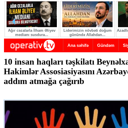
Skip to main content
Ağır cəzalarla İlham Əliyev
Liderimizin növbəti doğum
Azadlı
medianı susdura...
günündə Allahdan...
Ana səhifə
Gündəm
Si
10 insan haqları təşkilatı Beynəlx
Hakimlər Assosiasiyasını Azərbay
addım atmağa çağırıb