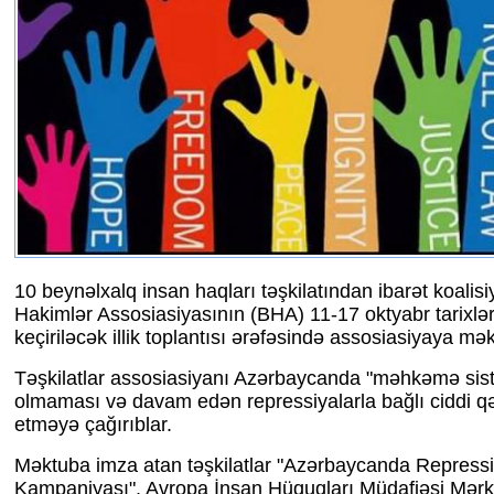
10 beynəlxalq insan haqları təşkilatından ibarət koalis
Hakimlər Assosiasiyasının (BHA) 11-17 oktyabr tarixlə
keçiriləcək illik toplantısı ərəfəsində assosiasiyaya m
Təşkilatlar assosiasiyanı Azərbaycanda "məhkəmə sist
olmaması və davam edən repressiyalarla bağlı ciddi q
etməyə çağırıblar.
Məktuba imza atan təşkilatlar "Azərbaycanda Repress
Kampaniyası", Avropa İnsan Hüquqları Müdafiəsi Mərk