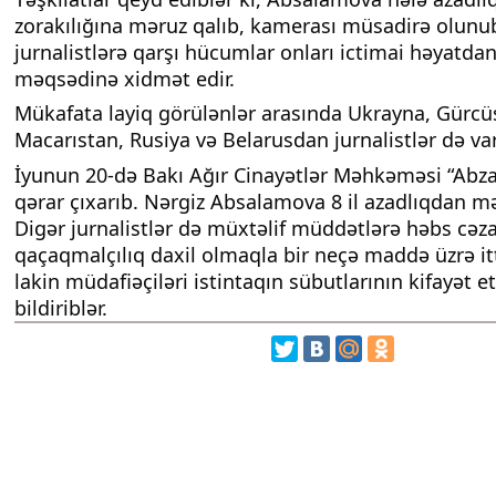
zorakılığına məruz qalıb, kamerası müsadirə olunu
jurnalistlərə qarşı hücumlar onları ictimai həyatd
məqsədinə xidmət edir.
Mükafata layiq görülənlər arasında Ukrayna, Gürcü
Macarıstan, Rusiya və Belarusdan jurnalistlər də var
İyunun 20-də Bakı Ağır Cinayətlər Məhkəməsi “Abzas
qərar çıxarıb. Nərgiz Absalamova 8 il azadlıqdan m
Digər jurnalistlər də müxtəlif müddətlərə həbs cəzas
qaçaqmalçılıq daxil olmaqla bir neçə maddə üzrə it
lakin müdafiəçiləri istintaqın sübutlarının kifayət e
bildiriblər.