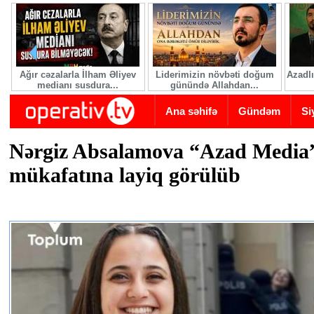
Skip to main content
Ağır cəzalarla İlham Əliyev
Liderimizin növbəti doğum
Azadlı
medianı susdura...
günündə Allahdan...
Ana səhifə
Gündəm
Si
Nərgiz Absalamova “Azad Media
mükafatına layiq görülüb