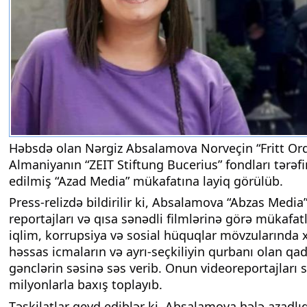
Həbsdə olan Nərgiz Absalamova Norveçin “Fritt Ord
Almaniyanın “ZEIT Stiftung Bucerius” fondları tərəf
edilmiş “Azad Media” mükafatına layiq görülüb.
Press-relizdə bildirilir ki, Absalamova “Abzas Media”
reportajları və qısa sənədli filmlərinə görə mükafatl
iqlim, korrupsiya və sosial hüquqlar mövzularında x
həssas icmaların və ayrı-seçkiliyin qurbanı olan qad
gənclərin səsinə səs verib. Onun videoreportajları 
milyonlarla baxış toplayıb.
Təşkilatlar qeyd ediblər ki, Absalamova hələ azadlı