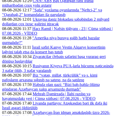
08-08-2026 12:29
CNN: ABŞ Baş Qərargah rəisi İranla
müharibədən çıxış yolu axtarır
08-08-2026 12:17
"Şəfa" yoxlama oyunlarında "Neftçi-2" və
"Qarabağ-2" komandaları ilə qarşılaşıb
08-08-2026 12:01
Ukrayna dəniz blokadası səbəbindən 2 milyard
dollardan çox ixrac gəlirini itirəcək
08-08-2026 11:37
Hacı Ramil | Nəfsin tüğyanı - 23 | Cümə xütbəsi |
07.08.2026 - VİDEO
08-08-2026 11:28
"Amerika niyə buraya gəlib hərbi bazalar
qurmalıdır?"
08-08-2026 11:11
İsrail səfiri Kanye Vestin Alqarve konsertinin
ləğvini tələb etsə də konsert baş tutub
08-08-2026 10:34
Ziyarətçilər Ərbəin səfərini başa vuraraq geri
dönüşə başlayıblar
08-08-2026 10:15
Rusiyanın Kiyevə PUA-larla hücumu nəticəsində
3 nəfər ölüb, 3 nəfər yaralanıb
08-08-2026 10:07
Biz “vətən, millət, türkçülük” və s. kimi
pafosların arxasına sığınıb nə satırıq, nə də satılırıq
07-08-2026 17:59
Həbsdə olan qazi: “Bizi bəh-bəhlə ölümə
göndərən Azərbaycan xalqı arxamızda durmadı”
07-08-2026 17:44
Mehrab Dəmirzadə | İlahi razılıq və
həyatımızdakı yeri | Cümə xütbəsi | 07.08.2026 - VİDEO
07-08-2026 17:40
Livanda partlayış: Atəşkəsdən bəri ilk dəfə iki
İsrail əsgəri öldürülüb
07-08-2026 17:08
Azərbaycan-İran idman əməkdaşlığı üzrə 2026-