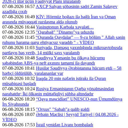
2028-ci illər üçün Fəaliyyət Planı imzalanıb
07-08-2026 16:57
AXCP Salyan şöbəsinin sədri Zamin Salayev
azadlığa çıxıb
07-08-2026 16:49
KİV: Hörmüz boğazı ilə bağlı İran və Oman
arasında müvəqqəti razılaşma əldə olunub
07-08-2026 16:44
Vaşinqtonun Kərbəla xəyaləti…
07-08-2026 12:35
"Qarabağ" "Dinamo"ya uduzdu
07-08-2026 11:45
“Quranda Qaydalar” — 9-cu bölüm " Allah sənin
ruhunu harama qarşı ehtiyacsız yaradıb " - VİDEO
07-08-2026 11:03
Suriyada, Dəməşq yaxınlığında mikroavtobusda
partlayış baş verib, 14 mülki şəxs yaralanıb
07-08-2026 10:48
Səudiyyə Yəmənin bu ölkəyə hücumu
səbəbindən ABŞ-yə neft axınını tamami ilə dayandı
07-08-2026 10:41
Husilər Səudiyyə Ərəbistanına hücum etdi – 58
hərbçi öldürülüb, yaralananlar var
07-08-2026 10:32
İraqda 20 min nəfərin iştirakı ilə Quran
müsabiqəsi başladı
07-08-2026 10:24
Rusiya Ermənistanın Qərbə yönəlməsindən
narahatdır; İki ölkənin müttəfiqliyi şübhə altındadır
06-08-2026 18:20
“Qaya məscidləri” UNESCO-nun Ümumdünya
İrs Siyahısında
06-08-2026 18:15
"Orxus" "Sabah"a qalib gəldi
06-08-2026 18:07
Ərbəin Məclisi | Seyyid Tariyel | 04.08.2026 -
VİDEO
06-08-2026 17:53
İsrail yenidən Livanı bombaladı