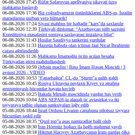
06-08-2026 17:45
Rüfət Səfərovun apellyasiya şikayəti üzrə
məhkəmə başlayıb
06-08-2026 17:36
Biz coğrafiyamızın üstünlüklərini ABŞ-ın, İsrailin
maraqlarına qurban verə bilmərik!
06-08-2026 17:24
Siyasi məhbus bir həftədir "kars"da saxlanılır
06-08-2026 12:39
Türkiyəli diplomat: “Azərbaycan sülh sazişini
Konstitusiya məsələsini sonraya saxlayaraq imzalaya bilər”
06-08-2026 11:43
Husilər Səudiyyə tankerini vurdular
06-08-2026 11:33
Hazırda həbsdə olan ictimai fəal Nicat İbrahimin
cəzası ağırlaşdırılıb
06-08-2026 11:26
Məhkəmə İmamoğlu üçün açılan hesaba
Türkiyədən girişi məhdudlaşdırıb
06-08-2026 10:59
Ərbəin məclisi | Binə İmam Həsən Məscidi | 3
avqust 2026 - VİDEO
06-08-2026 10:53
"Fənərbağça" ÇL-də "Şturm"a qalib gəldi
06-08-2026 10:45
Rusiya Ukrayna paytaxtı Kiyev və ətrafına
genişmiqyaslı hücumlar həyata keçirib
06-08-2026 10:25
Bakıda Mirtağı məscidində yanğın baş verib
06-08-2026 10:04
ABŞ SEPAH-la əlaqəli üç aviaşirkət və iki
təyyarəyə tətbiq olunan sanksiyaları ləğv edib
05-08-2026 18:44
İsrail Ordusu Livanın cənubuna pilotsuz təyyarə
hücumları təşkil edir
05-08-2026 18:35
“Qızıl top”a əsas namizədlər bəlli olub
05-08-2026 18:30
İran Hörmüz boğazı ilə bağlı məlumat yaydı
05-08-2026 18:18
Hikmət Hacıyev Azərbaycanın İranı qardaş ölkə