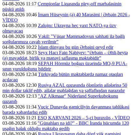
04-08-2026 11:17
Çempionlar Liqasında pley-off mərhələsinin
püşkü atıldı
04-08-2026 10:46
İmam Hüseynin (ə) 40 Mərasimi | Ərbəin 2026 -
VİDEO
04-08-2026 10:39
Zalujnı: Ukrayna heç vaxt NATO-ya üzv
olmayacaq
04-08-2026 10:26
Vəkil: "Vüqar Məmmədovun səhhəti ilə bağlı
sorğularımıza cavab verilmir”
04-08-2026 10:22
İslam dünyası bu gün Ərbəini qeyd edir
03-08-2026 18:23
Şeyx Hacı Faiq Nəbiyev: “Ərbəin – Əhli-beytə
(ə) məvəddət, birlik və mənəvi saflaşma məktəbidir”
03-08-2026 18:19
SEPAH Hörmüz boğazı üzərində MQ-9 PUA-
sının vurulduğunu bildirir
03-08-2026 12:34
Türkiyədə bütün məktəblərdə namaz otaqları
açılacaq
03-08-2026 12:30
Rusiya AZAL qəzasında ölənlərin ailələrinə 50
min dollar təklif edib, ailələr məbləğdən və şəffaflıqdan narazıdır
03-08-2026 12:13
"AZ Alkmaar" Niderland Superkubokunu
qazanıb
03-08-2026 11:34
Vuçiç Dunayda gəmiçiliyin dayanması təhlükəsi
barədə xəbərdarlıq edib
03-08-2026 11:21
EŞQ KARVANI 2026 – 5-ci buraxılış - VİDEO
03-08-2026 11:16
"Günahları nə idi?" - BBC İranda hücumda 120
uşağın həlak olduğu məktəbə gedib
03-08-2026 10:46
Rusiya Ukraynanın daha dörd yük gəmisini