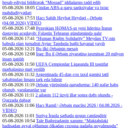
hesab ediyini bildirərək “Mossad” iddialarını rədd edib
05-08-2026 18:05
Çindən ABŞ-a qarşı sanksiyalar və ixrac
məhdudiyyətləri
05-08-2026 17:53
Hacı Sahib Heybət Heydəri - Ərbəin
(04.08.2026) VİDEO
05-08-2026 17:48
Pezeşkian HƏMAS-ın yeni liderinə İranın
dəstəyini açıqlayıb: Fələstin Tehranın gündəmində qalır
05-08-2026 17:41
“Human Rights Solidarity” Meydan TV-nin
həbsdə olan jurnalisti Aytac Tapdıqla bağlı bəyanat yayıb
05-08-2026 12:21
Bu ilki Ərbəinin mesajı
05-08-2026 12:08
İraq: Bu il Ərbəin ziyarətinə təxminən 20 milyon
insan qatılıb
05-08-2026 11:50
UEFA Çempionlar Liqasında III təsnifat
mərhələsinə start verilib
05-08-2026 11:32
Argentinada 45-dən çox taxıl gəmisi tətil
səbəbindən limanı tərk edə bilmir
05-08-2026 11:19
Ərbəin yürüşündə qarşıdurma: 140 nəfər həbs
olunub, yaralananlar var
05-08-2026 11:11
2 ailənin 112 üzvü illər sonra dəfn olundu -
Qəzzada dəhşət
05-08-2026 11:06
Hacı Ramil | Ərbəin məclisi 2026 | 04.08.2026 -
VİDEO
05-08-2026 11:01
Suriya İraqla sərhədə qoşun cəmləşdirir
05-08-2026 10:54
Tale Bağırzadənin xanımı: “Məktəbdəki
hadisədən əvvəl oğlumun ölkədən çıxışına qadağa qoyulmuşdu”