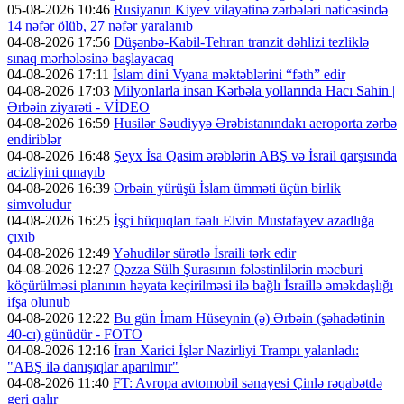
05-08-2026 10:46
Rusiyanın Kiyev vilayətinə zərbələri nəticəsində
14 nəfər ölüb, 27 nəfər yaralanıb
04-08-2026 17:56
Düşənbə-Kabil-Tehran tranzit dəhlizi tezliklə
sınaq mərhələsinə başlayacaq
04-08-2026 17:11
İslam dini Vyana məktəblərini “fəth” edir
04-08-2026 17:03
Milyonlarla insan Kərbəla yollarında Hacı Sahin |
Ərbəin ziyarəti - VİDEO
04-08-2026 16:59
Husilər Səudiyyə Ərəbistanındakı aeroporta zərbə
endiriblər
04-08-2026 16:48
Şeyx İsa Qasim ərəblərin ABŞ və İsrail qarşısında
acizliyini qınayıb
04-08-2026 16:39
Ərbəin yürüşü İslam ümməti üçün birlik
simvoludur
04-08-2026 16:25
İşçi hüquqları fəalı Elvin Mustafayev azadlığa
çıxıb
04-08-2026 12:49
Yəhudilər sürətlə İsraili tərk edir
04-08-2026 12:27
Qəzza Sülh Şurasının fələstinlilərin məcburi
köçürülməsi planının həyata keçirilməsi ilə bağlı İsraillə əməkdaşlığı
ifşa olunub
04-08-2026 12:22
Bu gün İmam Hüseynin (ə) Ərbəin (şəhadətinin
40-cı) günüdür - FOTO
04-08-2026 12:16
İran Xarici İşlər Nazirliyi Trampı yalanladı:
"ABŞ ilə danışıqlar aparılmır"
04-08-2026 11:40
FT: Avropa avtomobil sənayesi Çinlə rəqabətdə
geri qalır