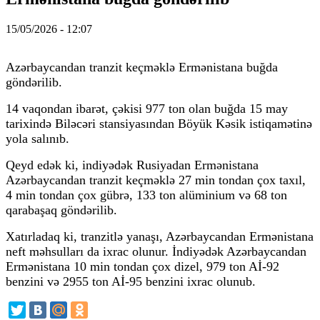
15/05/2026 - 12:07
Azərbaycandan tranzit keçməklə Ermənistana buğda
göndərilib.
14 vaqondan ibarət, çəkisi 977 ton olan buğda 15 may
tarixində Biləcəri stansiyasından Böyük Kəsik istiqamətinə
yola salınıb.
Qeyd edək ki, indiyədək Rusiyadan Ermənistana
Azərbaycandan tranzit keçməklə 27 min tondan çox taxıl,
4 min tondan çox gübrə, 133 ton alüminium və 68 ton
qarabaşaq göndərilib.
Xatırladaq ki, tranzitlə yanaşı, Azərbaycandan Ermənistana
neft məhsulları da ixrac olunur. İndiyədək Azərbaycandan
Ermənistana 10 min tondan çox dizel, 979 ton Aİ-92
benzini və 2955 ton Aİ-95 benzini ixrac olunub.