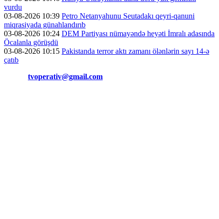
vurdu
03-08-2026 10:39
Petro Netanyahunu Seutadakı qeyri-qanuni
miqrasiyada günahlandırıb
03-08-2026 10:24
DEM Partiyası nümayəndə heyəti İmralı adasında
Öcalanla görüşdü
03-08-2026 10:15
Pakistanda terror aktı zamanı ölənlərin sayı 14-ə
çatıb
Əlaqə:
tvoperativ@gmail.com
Copyright © Operativ.tv Bütün hüquqlar qorunur!