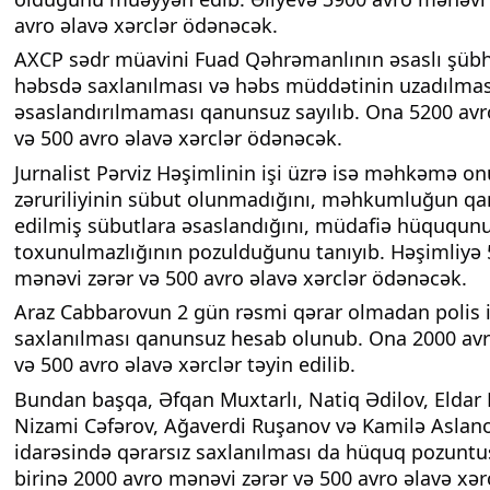
avro əlavə xərclər ödənəcək.
AXCP sədr müavini Fuad Qəhrəmanlının əsaslı şüb
həbsdə saxlanılması və həbs müddətinin uzadılmas
əsaslandırılmaması qanunsuz sayılıb. Ona 5200 avr
və 500 avro əlavə xərclər ödənəcək.
Jurnalist Pərviz Həşimlinin işi üzrə isə məhkəmə o
zəruriliyinin sübut olunmadığını, məhkumluğun qa
edilmiş sübutlara əsaslandığını, müdafiə hüququnu
toxunulmazlığının pozulduğunu tanıyıb. Həşimliyə 
mənəvi zərər və 500 avro əlavə xərclər ödənəcək.
Araz Cabbarovun 2 gün rəsmi qərar olmadan polis 
saxlanılması qanunsuz hesab olunub. Ona 2000 avr
və 500 avro əlavə xərclər təyin edilib.
Bundan başqa, Əfqan Muxtarlı, Natiq Ədilov, Eldar
Nizami Cəfərov, Ağaverdi Ruşanov və Kamilə Aslano
idarəsində qərarsız saxlanılması da hüquq pozuntus
birinə 2000 avro mənəvi zərər və 500 avro əlavə xər