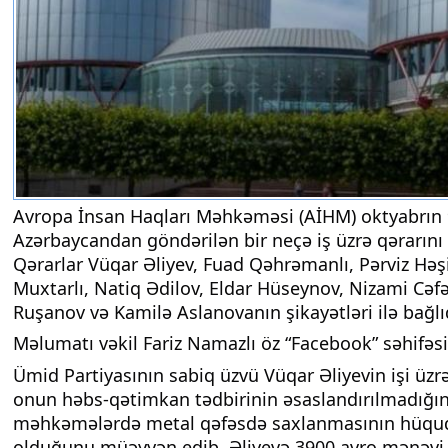
Avropa İnsan Haqları Məhkəməsi (AİHM) oktyabrın 
Azərbaycandan göndərilən bir neçə iş üzrə qərarını 
Qərarlar Vüqar Əliyev, Fuad Qəhrəmanlı, Pərviz Həş
Muxtarlı, Natiq Ədilov, Eldar Hüseynov, Nizami Cəf
Ruşanov və Kamilə Aslanovanın şikayətləri ilə bağlıd
Məlumatı vəkil Fariz Namazlı öz “Facebook” səhifəs
Ümid Partiyasının sabiq üzvü Vüqar Əliyevin işi ü
onun həbs-qətimkan tədbirinin əsaslandırılmadığın
məhkəmələrdə metal qəfəsdə saxlanmasının hüqu
olduğunu müəyyən edib. Əliyevə 3900 avro mənəvi 