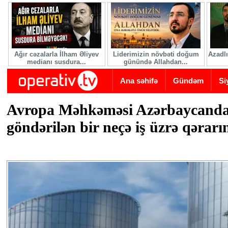
Skip to main content
Ağır cəzalarla İlham Əliyev
Liderimizin növbəti doğum
Azadlı
medianı susdura...
günündə Allahdan...
Ana səhifə
Gündəm
Si
Avropa Məhkəməsi Azərbaycand
göndərilən bir neçə iş üzrə qərarı