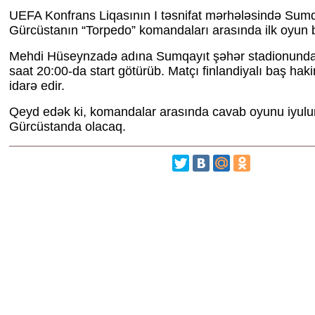
UEFA Konfrans Liqasının I təsnifat mərhələsində Sumq
Gürcüstanın “Torpedo” komandaları arasında ilk oyun 
Mehdi Hüseynzadə adına Sumqayıt şəhər stadionunda
saat 20:00-da start götürüb. Matçı finlandiyalı baş hak
idarə edir.
Qeyd edək ki, komandalar arasında cavab oyunu iyulu
Gürcüstanda olacaq.