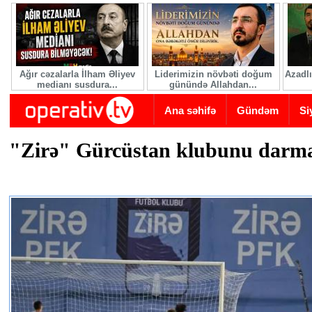
Skip to main content
Ağır cəzalarla İlham Əliyev
Liderimizin növbəti doğum
Azadlı
medianı susdura...
günündə Allahdan...
Ana səhifə
Gündəm
Si
"Zirə" Gürcüstan klubunu darma