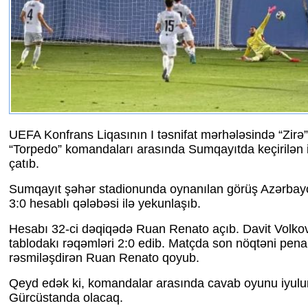
UEFA Konfrans Liqasının I təsnifat mərhələsində “Zirə
“Torpedo” komandaları arasında Sumqayıtda keçirilən 
çatıb.
Sumqayıt şəhər stadionunda oynanılan görüş Azərbayc
3:0 hesablı qələbəsi ilə yekunlaşıb.
Hesabı 32-ci dəqiqədə Ruan Renato açıb. Davit Volko
tablodakı rəqəmləri 2:0 edib. Matçda son nöqtəni pena
rəsmiləşdirən Ruan Renato qoyub.
Qeyd edək ki, komandalar arasında cavab oyunu iyulu
Gürcüstanda olacaq.