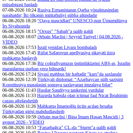
müsabiqəsi başladı
07-08-2026 10:24
Rusiya Ermənistanın Qərbə yönəlməsindən
narahatdır; İki ölkənin müttəfiqliyi şübhə altındadır
06-08-2026 18:20
“Qaya məscidləri” UNESCO-nun Ümumdünya
İrs Siyahısında
06-08-2026 18:15
"Orxus" "Sabah"a qalib gəldi
06-08-2026 18:07
Ərbəin Məclisi | Seyyid Tariyel | 04.08.2026 -
VİDEO
06-08-2026 17:53
İsrail yenidən Livanı bombaladı
06-08-2026 17:45
Rüfət Səfərovun apellyasiya şikayəti üzrə
məhkəmə başlayıb
06-08-2026 17:36
Biz coğrafiyamızın üstünlüklərini ABŞ-ın, İsrailin
maraqlarına qurban verə bilmərik!
06-08-2026 17:24
Siyasi məhbus bir həftədir "kars"da saxlanılır
06-08-2026 12:39
Türkiyəli diplomat: “Azərbaycan sülh sazişini
Konstitusiya məsələsini sonraya saxlayaraq imzalaya bilər”
06-08-2026 11:43
Husilər Səudiyyə tankerini vurdular
06-08-2026 11:33
Hazırda həbsdə olan ictimai fəal Nicat İbrahimin
cəzası ağırlaşdırılıb
06-08-2026 11:26
Məhkəmə İmamoğlu üçün açılan hesaba
Türkiyədən girişi məhdudlaşdırıb
06-08-2026 10:59
Ərbəin məclisi | Binə İmam Həsən Məscidi | 3
avqust 2026 - VİDEO
06-08-2026 10:53
"Fənərbağça" ÇL-də "Şturm"a qalib gəldi
06-08-2026 10:45
Rusiya Ukrayna paytaxtı Kiyev və ətrafına