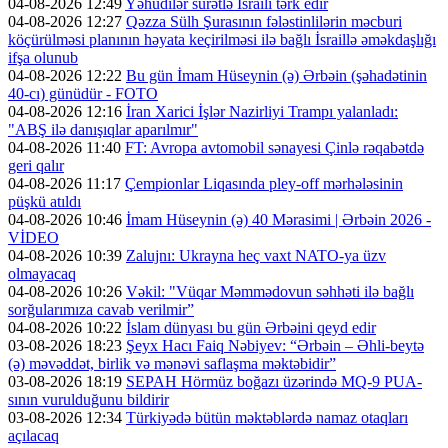
04-08-2026 12:49
Yəhudilər sürətlə İsraili tərk edir
04-08-2026 12:27
Qəzza Sülh Şurasının fələstinlilərin məcburi
köçürülməsi planının həyata keçirilməsi ilə bağlı İsraillə əməkdaşlığı
ifşa olunub
04-08-2026 12:22
Bu gün İmam Hüseynin (ə) Ərbəin (şəhadətinin
40-cı) günüdür - FOTO
04-08-2026 12:16
İran Xarici İşlər Nazirliyi Trampı yalanladı:
"ABŞ ilə danışıqlar aparılmır"
04-08-2026 11:40
FT: Avropa avtomobil sənayesi Çinlə rəqabətdə
geri qalır
04-08-2026 11:17
Çempionlar Liqasında pley-off mərhələsinin
püşkü atıldı
04-08-2026 10:46
İmam Hüseynin (ə) 40 Mərasimi | Ərbəin 2026 -
VİDEO
04-08-2026 10:39
Zalujnı: Ukrayna heç vaxt NATO-ya üzv
olmayacaq
04-08-2026 10:26
Vəkil: "Vüqar Məmmədovun səhhəti ilə bağlı
sorğularımıza cavab verilmir”
04-08-2026 10:22
İslam dünyası bu gün Ərbəini qeyd edir
03-08-2026 18:23
Şeyx Hacı Faiq Nəbiyev: “Ərbəin – Əhli-beytə
(ə) məvəddət, birlik və mənəvi saflaşma məktəbidir”
03-08-2026 18:19
SEPAH Hörmüz boğazı üzərində MQ-9 PUA-
sının vurulduğunu bildirir
03-08-2026 12:34
Türkiyədə bütün məktəblərdə namaz otaqları
açılacaq