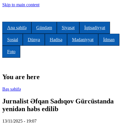
Skip to main content
Ana səhifə
Gündəm
Siyasət
İqtisadiyyat
Sosial
Dünya
Hadisə
Mədəniyyət
İdman
Foto
You are here
Baş səhifə
Jurnalist Əfqan Sadıqov Gürcüstanda
yenidən həbs edilib
13/11/2025 - 19:07