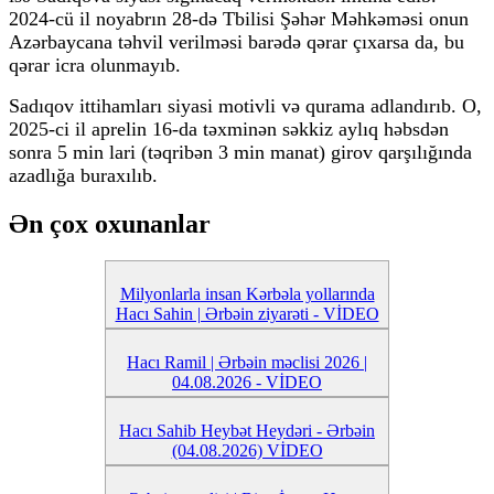
2024-cü il noyabrın 28-də Tbilisi Şəhər Məhkəməsi onun
Azərbaycana təhvil verilməsi barədə qərar çıxarsa da, bu
qərar icra olunmayıb.
Sadıqov ittihamları siyasi motivli və qurama adlandırıb. O,
2025-ci il aprelin 16-da təxminən səkkiz aylıq həbsdən
sonra 5 min lari (təqribən 3 min manat) girov qarşılığında
azadlığa buraxılıb.
Ən çox oxunanlar
Milyonlarla insan Kərbəla yollarında
Hacı Sahin | Ərbəin ziyarəti - VİDEO
Hacı Ramil | Ərbəin məclisi 2026 |
04.08.2026 - VİDEO
Hacı Sahib Heybət Heydəri - Ərbəin
(04.08.2026) VİDEO