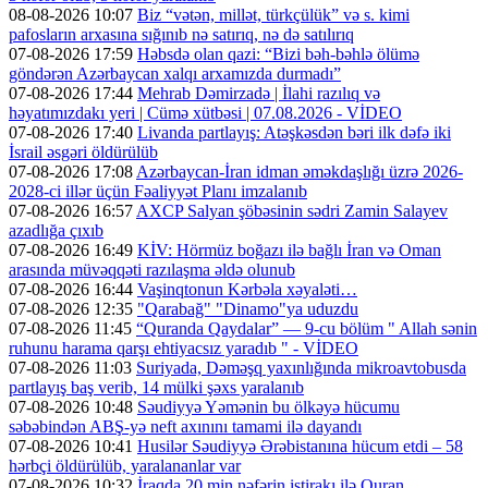
08-08-2026 10:07
Biz “vətən, millət, türkçülük” və s. kimi
pafosların arxasına sığınıb nə satırıq, nə də satılırıq
07-08-2026 17:59
Həbsdə olan qazi: “Bizi bəh-bəhlə ölümə
göndərən Azərbaycan xalqı arxamızda durmadı”
07-08-2026 17:44
Mehrab Dəmirzadə | İlahi razılıq və
həyatımızdakı yeri | Cümə xütbəsi | 07.08.2026 - VİDEO
07-08-2026 17:40
Livanda partlayış: Atəşkəsdən bəri ilk dəfə iki
İsrail əsgəri öldürülüb
07-08-2026 17:08
Azərbaycan-İran idman əməkdaşlığı üzrə 2026-
2028-ci illər üçün Fəaliyyət Planı imzalanıb
07-08-2026 16:57
AXCP Salyan şöbəsinin sədri Zamin Salayev
azadlığa çıxıb
07-08-2026 16:49
KİV: Hörmüz boğazı ilə bağlı İran və Oman
arasında müvəqqəti razılaşma əldə olunub
07-08-2026 16:44
Vaşinqtonun Kərbəla xəyaləti…
07-08-2026 12:35
"Qarabağ" "Dinamo"ya uduzdu
07-08-2026 11:45
“Quranda Qaydalar” — 9-cu bölüm " Allah sənin
ruhunu harama qarşı ehtiyacsız yaradıb " - VİDEO
07-08-2026 11:03
Suriyada, Dəməşq yaxınlığında mikroavtobusda
partlayış baş verib, 14 mülki şəxs yaralanıb
07-08-2026 10:48
Səudiyyə Yəmənin bu ölkəyə hücumu
səbəbindən ABŞ-yə neft axınını tamami ilə dayandı
07-08-2026 10:41
Husilər Səudiyyə Ərəbistanına hücum etdi – 58
hərbçi öldürülüb, yaralananlar var
07-08-2026 10:32
İraqda 20 min nəfərin iştirakı ilə Quran