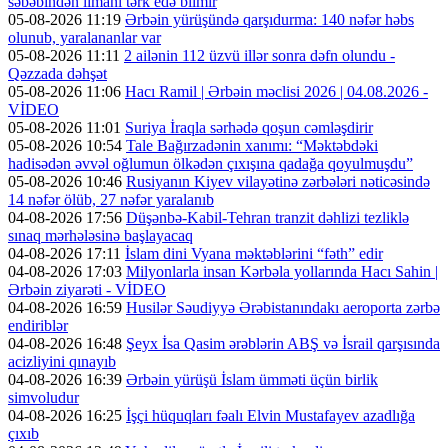
səbəbindən limanı tərk edə bilmir
05-08-2026 11:19
Ərbəin yürüşündə qarşıdurma: 140 nəfər həbs
olunub, yaralananlar var
05-08-2026 11:11
2 ailənin 112 üzvü illər sonra dəfn olundu -
Qəzzada dəhşət
05-08-2026 11:06
Hacı Ramil | Ərbəin məclisi 2026 | 04.08.2026 -
VİDEO
05-08-2026 11:01
Suriya İraqla sərhədə qoşun cəmləşdirir
05-08-2026 10:54
Tale Bağırzadənin xanımı: “Məktəbdəki
hadisədən əvvəl oğlumun ölkədən çıxışına qadağa qoyulmuşdu”
05-08-2026 10:46
Rusiyanın Kiyev vilayətinə zərbələri nəticəsində
14 nəfər ölüb, 27 nəfər yaralanıb
04-08-2026 17:56
Düşənbə-Kabil-Tehran tranzit dəhlizi tezliklə
sınaq mərhələsinə başlayacaq
04-08-2026 17:11
İslam dini Vyana məktəblərini “fəth” edir
04-08-2026 17:03
Milyonlarla insan Kərbəla yollarında Hacı Sahin |
Ərbəin ziyarəti - VİDEO
04-08-2026 16:59
Husilər Səudiyyə Ərəbistanındakı aeroporta zərbə
endiriblər
04-08-2026 16:48
Şeyx İsa Qasim ərəblərin ABŞ və İsrail qarşısında
acizliyini qınayıb
04-08-2026 16:39
Ərbəin yürüşü İslam ümməti üçün birlik
simvoludur
04-08-2026 16:25
İşçi hüquqları fəalı Elvin Mustafayev azadlığa
çıxıb