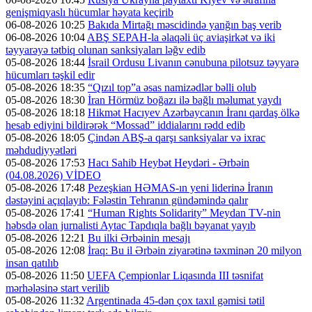
genişmiqyaslı hücumlar həyata keçirib
06-08-2026 10:25
Bakıda Mirtağı məscidində yanğın baş verib
06-08-2026 10:04
ABŞ SEPAH-la əlaqəli üç aviaşirkət və iki
təyyarəyə tətbiq olunan sanksiyaları ləğv edib
05-08-2026 18:44
İsrail Ordusu Livanın cənubuna pilotsuz təyyarə
hücumları təşkil edir
05-08-2026 18:35
“Qızıl top”a əsas namizədlər bəlli olub
05-08-2026 18:30
İran Hörmüz boğazı ilə bağlı məlumat yaydı
05-08-2026 18:18
Hikmət Hacıyev Azərbaycanın İranı qardaş ölkə
hesab ediyini bildirərək “Mossad” iddialarını rədd edib
05-08-2026 18:05
Çindən ABŞ-a qarşı sanksiyalar və ixrac
məhdudiyyətləri
05-08-2026 17:53
Hacı Sahib Heybət Heydəri - Ərbəin
(04.08.2026) VİDEO
05-08-2026 17:48
Pezeşkian HƏMAS-ın yeni liderinə İranın
dəstəyini açıqlayıb: Fələstin Tehranın gündəmində qalır
05-08-2026 17:41
“Human Rights Solidarity” Meydan TV-nin
həbsdə olan jurnalisti Aytac Tapdıqla bağlı bəyanat yayıb
05-08-2026 12:21
Bu ilki Ərbəinin mesajı
05-08-2026 12:08
İraq: Bu il Ərbəin ziyarətinə təxminən 20 milyon
insan qatılıb
05-08-2026 11:50
UEFA Çempionlar Liqasında III təsnifat
mərhələsinə start verilib
05-08-2026 11:32
Argentinada 45-dən çox taxıl gəmisi tətil