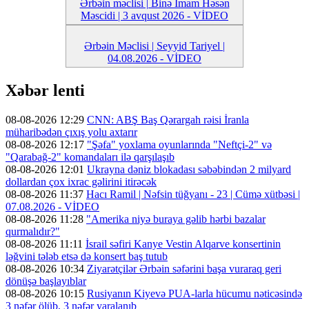
Ərbəin məclisi | Binə İmam Həsən
Məscidi | 3 avqust 2026 - VİDEO
Ərbəin Məclisi | Seyyid Tariyel |
04.08.2026 - VİDEO
Xəbər lenti
08-08-2026 12:29
CNN: ABŞ Baş Qərargah rəisi İranla
müharibədən çıxış yolu axtarır
08-08-2026 12:17
"Şəfa" yoxlama oyunlarında "Neftçi-2" və
"Qarabağ-2" komandaları ilə qarşılaşıb
08-08-2026 12:01
Ukrayna dəniz blokadası səbəbindən 2 milyard
dollardan çox ixrac gəlirini itirəcək
08-08-2026 11:37
Hacı Ramil | Nəfsin tüğyanı - 23 | Cümə xütbəsi |
07.08.2026 - VİDEO
08-08-2026 11:28
"Amerika niyə buraya gəlib hərbi bazalar
qurmalıdır?"
08-08-2026 11:11
İsrail səfiri Kanye Vestin Alqarve konsertinin
ləğvini tələb etsə də konsert baş tutub
08-08-2026 10:34
Ziyarətçilər Ərbəin səfərini başa vuraraq geri
dönüşə başlayıblar
08-08-2026 10:15
Rusiyanın Kiyevə PUA-larla hücumu nəticəsində
3 nəfər ölüb, 3 nəfər yaralanıb