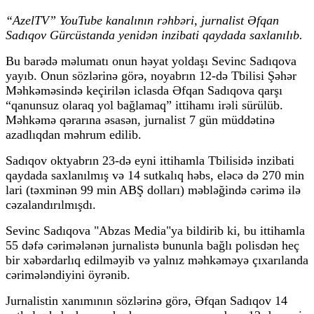
“AzelTV” YouTube kanalının rəhbəri, jurnalist Əfqan
Sadıqov Gürcüstanda yenidən inzibati qaydada saxlanılıb.
Bu barədə məlumatı onun həyat yoldaşı Sevinc Sadıqova
yayıb. Onun sözlərinə görə, noyabrın 12-də Tbilisi Şəhər
Məhkəməsində keçirilən iclasda Əfqan Sadıqova qarşı
“qanunsuz olaraq yol bağlamaq” ittihamı irəli sürülüb.
Məhkəmə qərarına əsasən, jurnalist 7 gün müddətinə
azadlıqdan məhrum edilib.
Sadıqov oktyabrın 23-də eyni ittihamla Tbilisidə inzibati
qaydada saxlanılmış və 14 sutkalıq həbs, eləcə də 270 min
lari (təxminən 99 min ABŞ dolları) məbləğində cərimə ilə
cəzalandırılmışdı.
Sevinc Sadıqova "Abzas Media"ya bildirib ki, bu ittihamla
55 dəfə cərimələnən jurnalistə bununla bağlı polisdən heç
bir xəbərdarlıq edilməyib və yalnız məhkəməyə çıxarılanda
cərimələndiyini öyrənib.
Jurnalistin xanımının sözlərinə görə, Əfqan Sadıqov 14