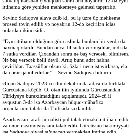
sutkalıq həbsdən çıxdıqdan sonra ona noyabrın 12-də eyni
ittihama görə yenidən məhkəməyə gəlməsi tapşırılıb.
Sevinc Sadıqova əlavə edib ki, bu iş üzrə üç məhkəmə
prosesi təyin edilib və noyabrın 12-də keçirilən iclas
onlardan ikincisidir.
“Eyni ittiham olduğuna görə əslində bunlara bir yerdə də
baxmaq olardı. Bundan öncə 14 sutka vermişdilər, indi də
7 sutka verdilər. Çıxandan sonra nə baş verəcək, bilmirəm.
Nə baş verəcək bəlli deyil. Artıq bunu adət halına
çeviriblər. Təəssüflər olsun ki, özləri necə istəyirlərsə, elə
də qərar qəbul edirlər,” – Sevinc Sadıqova bildirib.
Əfqan Sadıqov 2023-cü ilin dekabrında ailəsi ilə birlikdə
Gürcüstana köçüb. O, ötən ilin iyulunda Gürcüstandan
Türkiyəyə buraxılmadığını açıqlamışdı. 2024-cü il
avqustun 3-də isə Azərbaycan hüquq-mühafizə
orqanlarının tələbi ilə Tbilisidə saxlanılıb.
Azərbaycan tərəfi jurnalisti pul tələb etməkdə ittiham edib
və onun ekstradisiyasını tələb edib. Gürcüstan hakimiyyəti
isə Sadıqova siyasi sığınacaq verməkdən imtina edib.