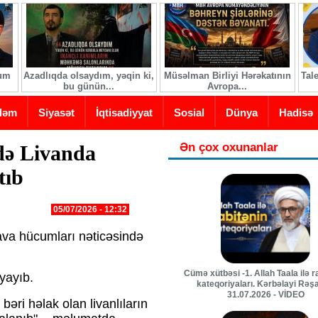
ğum
Azadlıqda olsaydım, yəqin ki,
Müsəlman Birliyi Hərəkatının
Tal
bu günün...
Avropa...
dəm
Siyasət
İqtisadiyyat
Sosial
Dünya
Hadisə
Ən çox oxunanlar
ndə Livanda
tıb
05/07/2026 - 12:32
ava hücumları nəticəsində
Cümə xütbəsi -1. Allah Taala ilə r
yayıb.
kateqoriyaları. Kərbəlayi Rəş
31.07.2026 - VİDEO
əri həlak olan livanlıların