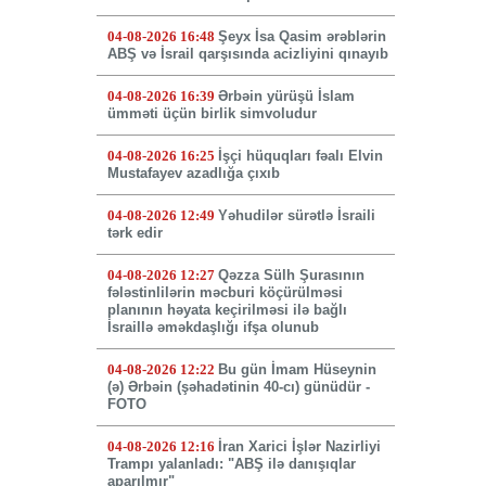
04-08-2026 16:48
Şeyx İsa Qasim ərəblərin
ABŞ və İsrail qarşısında acizliyini qınayıb
04-08-2026 16:39
Ərbəin yürüşü İslam
ümməti üçün birlik simvoludur
04-08-2026 16:25
İşçi hüquqları fəalı Elvin
Mustafayev azadlığa çıxıb
04-08-2026 12:49
Yəhudilər sürətlə İsraili
tərk edir
04-08-2026 12:27
Qəzza Sülh Şurasının
fələstinlilərin məcburi köçürülməsi
planının həyata keçirilməsi ilə bağlı
İsraillə əməkdaşlığı ifşa olunub
04-08-2026 12:22
Bu gün İmam Hüseynin
(ə) Ərbəin (şəhadətinin 40-cı) günüdür -
FOTO
04-08-2026 12:16
İran Xarici İşlər Nazirliyi
Trampı yalanladı: "ABŞ ilə danışıqlar
aparılmır"