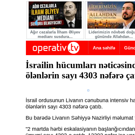
Skip to main content
Ağır cəzalarla İlham Əliyev
Liderimizin növbəti do
medianı susdura...
günündə Allahdan...
Ana səhifə
Gün
İsrailin hücumları nəticəsi
ölənlərin sayı 4303 nəfərə ça
İsrail ordusunun Livanın cənubuna intensiv h
ölənlərin sayı 4303 nəfərə çatıb.
Bu barədə Livanın Səhiyyə Nazirliyi məlumat 
"2 martda hərbi eskalasiyanın başlanğıcından b