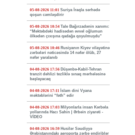
05-08-2026 11:01
Suriya İraqla sərhədə
qoşun cəmləşdirir
05-08-2026 10:54
Tale Bağırzadənin xanımı:
“Məktəbdəki hadisədən əvvəl oğlumun
ölkədən çıxışına qadağa qoyulmuşdu”
05-08-2026 10:46
Rusiyanın Kiyev vilayətinə
zərbələri nəticəsində 14 nəfər ölüb, 27
nəfər yaralanıb
04-08-2026 17:56
Düşənbə-Kabil-Tehran
tranzit dəhlizi tezliklə sınaq mərhələsinə
başlayacaq
04-08-2026 17:11
İslam dini Vyana
məktəblərini “fəth” edir
04-08-2026 17:03
Milyonlarla insan Kərbəla
yollarında Hacı Sahin | Ərbəin ziyarəti -
VİDEO
04-08-2026 16:59
Husilər Səudiyyə
Ərəbistanındakı aeroporta zərbə endiriblər