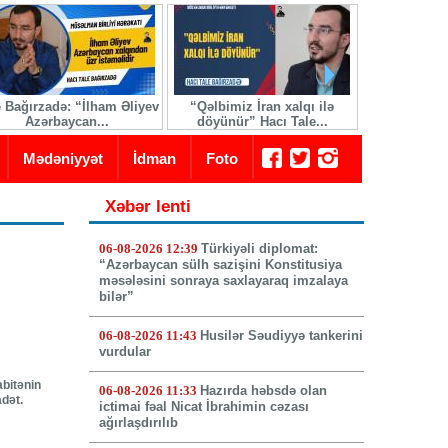
e Bağırzadə: “İlham Əliyev
“Qəlbimiz İran xalqı ilə
İranda yeni 
Azərbaycan...
döyünür” Hacı Tale...
seçi
Mədəniyyət
İdman
Foto
Xəbər lenti
06-08-2026 12:39
Türkiyəli diplomat:
“Azərbaycan sülh sazişini Konstitusiya
məsələsini sonraya saxlayaraq imzalaya
bilər”
06-08-2026 11:43
Husilər Səudiyyə tankerini
vurdular
abitənin
06-08-2026 11:33
Hazırda həbsdə olan
adət.
ictimai fəal Nicat İbrahimin cəzası
ağırlaşdırılıb