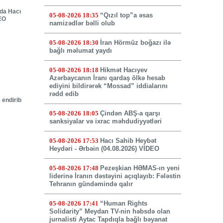
nda Hacı
05-08-2026 18:35
“Qızıl top”a əsas
DEO
namizədlər bəlli olub
05-08-2026 18:30
İran Hörmüz boğazı ilə
bağlı məlumat yaydı
05-08-2026 18:18
Hikmət Hacıyev
Azərbaycanın İranı qardaş ölkə hesab
ediyini bildirərək “Mossad” iddialarını
rədd edib
 endirib
05-08-2026 18:05
Çindən ABŞ-a qarşı
sanksiyalar və ixrac məhdudiyyətləri
05-08-2026 17:53
Hacı Sahib Heybət
Heydəri - Ərbəin (04.08.2026) VİDEO
05-08-2026 17:48
Pezeşkian HƏMAS-ın yeni
liderinə İranın dəstəyini açıqlayıb: Fələstin
Tehranın gündəmində qalır
05-08-2026 17:41
“Human Rights
Solidarity” Meydan TV-nin həbsdə olan
jurnalisti Aytac Tapdıqla bağlı bəyanat