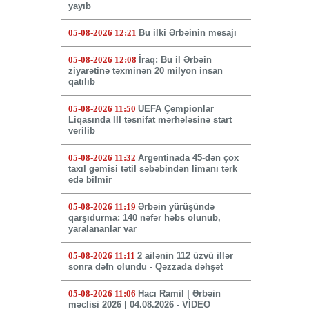
yayıb
05-08-2026 12:21
Bu ilki Ərbəinin mesajı
05-08-2026 12:08
İraq: Bu il Ərbəin
ziyarətinə təxminən 20 milyon insan
qatılıb
05-08-2026 11:50
UEFA Çempionlar
Liqasında III təsnifat mərhələsinə start
verilib
05-08-2026 11:32
Argentinada 45-dən çox
taxıl gəmisi tətil səbəbindən limanı tərk
edə bilmir
05-08-2026 11:19
Ərbəin yürüşündə
qarşıdurma: 140 nəfər həbs olunub,
yaralananlar var
05-08-2026 11:11
2 ailənin 112 üzvü illər
sonra dəfn olundu - Qəzzada dəhşət
05-08-2026 11:06
Hacı Ramil | Ərbəin
məclisi 2026 | 04.08.2026 - VİDEO