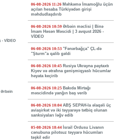
06-08-2026 11:26
Məhkəmə İmamoğlu üçün
açılan hesaba Türkiyədən girişi
məhdudlaşdırıb
06-08-2026 10:59
Ərbəin məclisi | Binə
İmam Həsən Məscidi | 3 avqust 2026 -
VİDEO
ş - VİDEO
06-08-2026 10:53
"Fənərbağça" ÇL-də
"Şturm"a qalib gəldi
06-08-2026 10:45
Rusiya Ukrayna paytaxtı
Kiyev və ətrafına genişmiqyaslı hücumlar
həyata keçirib
06-08-2026 10:25
Bakıda Mirtağı
 Ərbəin
məscidində yanğın baş verib
06-08-2026 10:04
ABŞ SEPAH-la əlaqəli üç
aviaşirkət və iki təyyarəyə tətbiq olunan
sanksiyaları ləğv edib
05-08-2026 18:44
İsrail Ordusu Livanın
cənubuna pilotsuz təyyarə hücumları
təşkil edir