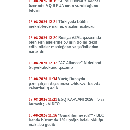
03-08-2026 18:19
SEPAH Hörmüz boğazı
üzərində MQ-9 PUA-sının vurulduğunu
bildirir
03-08-2026 12:34
Türkiyədə bütün
məktəblərdə namaz otaqları açılacaq
03-08-2026 12:30
Rusiya AZAL qəzasında
ölənlərin ailələrinə 50 min dollar təklif
edib, ailələr məbləğdən və şəffaflıqdan
narazıdır
03-08-2026 12:13
"AZ Alkmaar" Niderland
Superkubokunu qazanıb
03-08-2026 11:34
Vuçiç Dunayda
gəmiçiliyin dayanması təhlükəsi barədə
xəbərdarlıq edib
03-08-2026 11:21
EŞQ KARVANI 2026 – 5-ci
buraxılış - VİDEO
03-08-2026 11:16
"Günahları nə idi?" - BBC
İranda hücumda 120 uşağın həlak olduğu
məktəbə gedib