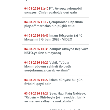
04-08-2026 11:40
FT: Avropa avtomobil
sənayesi Çinlə rəqabətdə geri qalır
04-08-2026 11:17
Çempionlar Liqasında
pley-off mərhələsinin püşkü atıldı
04-08-2026 10:46
İmam Hüseynin (ə) 40
Mərasimi | Ərbəin 2026 - VİDEO
04-08-2026 10:39
Zalujnı: Ukrayna heç vaxt
NATO-ya üzv olmayacaq
04-08-2026 10:26
Vəkil: "Vüqar
Məmmədovun səhhəti ilə bağlı
sorğularımıza cavab verilmir”
04-08-2026 10:22
İslam dünyası bu gün
Ərbəini qeyd edir
03-08-2026 18:23
Şeyx Hacı Faiq Nəbiyev:
“Ərbəin – Əhli-beytə (ə) məvəddət, birlik
və mənəvi saflaşma məktəbidir”