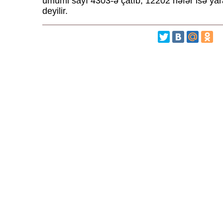
ümumi sayı 4303-ə çatıb, 12202 nəfər isə yar
deyilir.