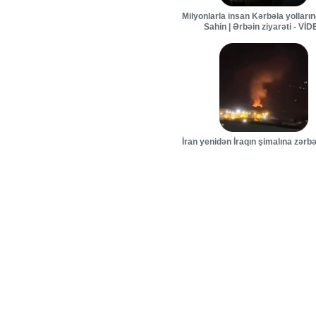
Milyonlarla insan Kərbəla yolları
Sahin | Ərbəin ziyarəti - Vİ
İran yenidən İraqın şimalına zərbə