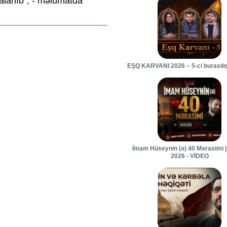
alanıb", - məlumatda
EŞQ KARVANI 2026 – 5-ci buraxılı
İmam Hüseynin (ə) 40 Mərasimi |
2026 - VİDEO