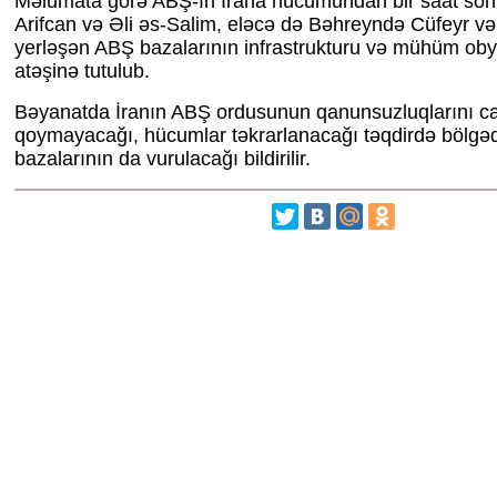
Məlumata görə ABŞ-ın İrana hücumundan bir saat son
Arifcan və Əli əs-Salim, eləcə də Bəhreyndə Cüfeyr v
yerləşən ABŞ bazalarının infrastrukturu və mühüm obye
atəşinə tutulub.
Bəyanatda İranın ABŞ ordusunun qanunsuzluqlarını c
qoymayacağı, hücumlar təkrarlanacağı təqdirdə bölgə
bazalarının da vurulacağı bildirilir.