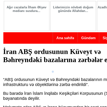
Skip to main content
Ağır cəzalarla İlham Əliyev
Liderimizin növbəti doğum
Azadlı
medianı susdura...
günündə Allahdan...
Ana səhifə
Gündəm
Si
İran ABŞ ordusunun Küveyt və
Bəhreyndəki bazalarına zərbələr 
“ABŞ ordusunun Küveyt və Bəhreyndəki bazalarının
infrastrukturu və obyektlərinə zərbə endirildi”.
Bu barədə İran İslam İnqilabı Keşikçiləri Korpusunun
bəyanatında deyilir.