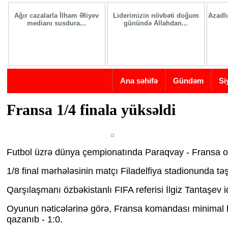
Skip to main content
Ağır cəzalarla İlham Əliyev
Liderimizin növbəti doğum
Azadlı
medianı susdura...
günündə Allahdan...
Ana səhifə
Gündəm
Si
Fransa 1/4 finala yüksəldi
Futbol üzrə dünya çempionatında Paraqvay - Fransa oy
1/8 final mərhələsinin matçı Filadelfiya stadionunda təş
Qarşılaşmanı özbəkistanlı FIFA referisi İlgiz Tantaşev i
Oyunun nəticələrinə görə, Fransa komandası minimal 
qazanıb - 1:0.