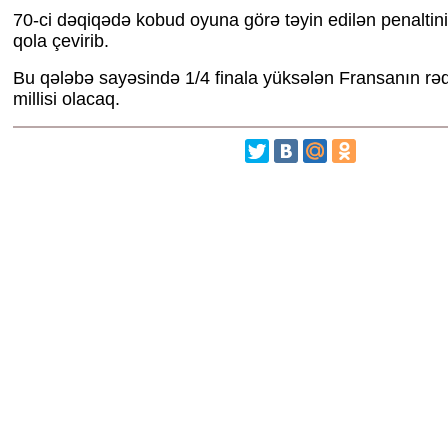
70-ci dəqiqədə kobud oyuna görə təyin edilən penaltin
qola çevirib.
Bu qələbə sayəsində 1/4 finala yüksələn Fransanın rə
millisi olacaq.