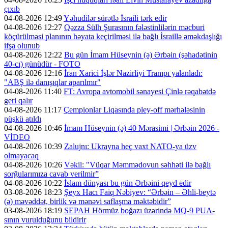
çıxıb
04-08-2026 12:49
Yəhudilər sürətlə İsraili tərk edir
04-08-2026 12:27
Qəzza Sülh Şurasının fələstinlilərin məcburi
köçürülməsi planının həyata keçirilməsi ilə bağlı İsraillə əməkdaşlığı
ifşa olunub
04-08-2026 12:22
Bu gün İmam Hüseynin (ə) Ərbəin (şəhadətinin
40-cı) günüdür - FOTO
04-08-2026 12:16
İran Xarici İşlər Nazirliyi Trampı yalanladı:
"ABŞ ilə danışıqlar aparılmır"
04-08-2026 11:40
FT: Avropa avtomobil sənayesi Çinlə rəqabətdə
geri qalır
04-08-2026 11:17
Çempionlar Liqasında pley-off mərhələsinin
püşkü atıldı
04-08-2026 10:46
İmam Hüseynin (ə) 40 Mərasimi | Ərbəin 2026 -
VİDEO
04-08-2026 10:39
Zalujnı: Ukrayna heç vaxt NATO-ya üzv
olmayacaq
04-08-2026 10:26
Vəkil: "Vüqar Məmmədovun səhhəti ilə bağlı
sorğularımıza cavab verilmir”
04-08-2026 10:22
İslam dünyası bu gün Ərbəini qeyd edir
03-08-2026 18:23
Şeyx Hacı Faiq Nəbiyev: “Ərbəin – Əhli-beytə
(ə) məvəddət, birlik və mənəvi saflaşma məktəbidir”
03-08-2026 18:19
SEPAH Hörmüz boğazı üzərində MQ-9 PUA-
sının vurulduğunu bildirir