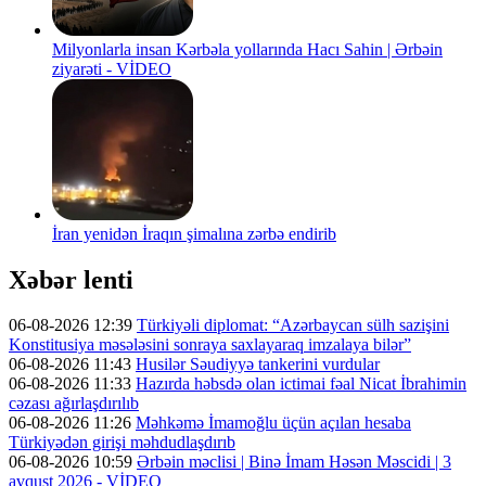
Milyonlarla insan Kərbəla yollarında Hacı Sahin | Ərbəin
ziyarəti - VİDEO
İran yenidən İraqın şimalına zərbə endirib
Xəbər lenti
06-08-2026 12:39
Türkiyəli diplomat: “Azərbaycan sülh sazişini
Konstitusiya məsələsini sonraya saxlayaraq imzalaya bilər”
06-08-2026 11:43
Husilər Səudiyyə tankerini vurdular
06-08-2026 11:33
Hazırda həbsdə olan ictimai fəal Nicat İbrahimin
cəzası ağırlaşdırılıb
06-08-2026 11:26
Məhkəmə İmamoğlu üçün açılan hesaba
Türkiyədən girişi məhdudlaşdırıb
06-08-2026 10:59
Ərbəin məclisi | Binə İmam Həsən Məscidi | 3
avqust 2026 - VİDEO