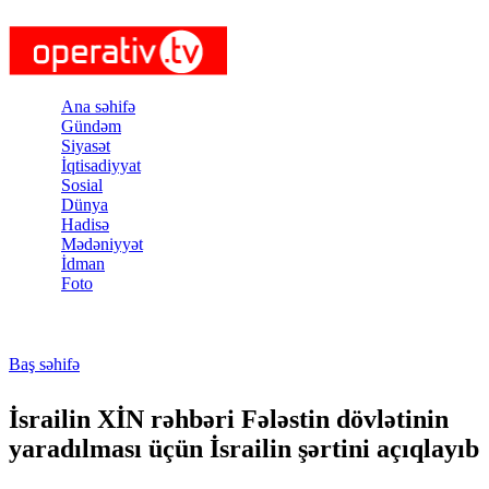
Skip to main content
Ana səhifə
Gündəm
Siyasət
İqtisadiyyat
Sosial
Dünya
Hadisə
Mədəniyyət
İdman
Foto
Baş səhifə
You are here
İsrailin XİN rəhbəri Fələstin dövlətinin
yaradılması üçün İsrailin şərtini açıqlayıb