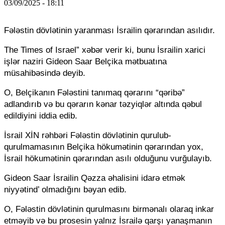
03/09/2025 - 18:11
Fələstin dövlətinin yaranması İsrailin qərarından asılıdır.
The Times of Israel” xəbər verir ki, bunu İsrailin xarici
işlər naziri Gideon Saar Belçika mətbuatına
müsahibəsində deyib.
O, Belçikanın Fələstini tanımaq qərarını “qəribə”
adlandırıb və bu qərarın kənar təzyiqlər altında qəbul
edildiyini iddia edib.
İsrail XİN rəhbəri Fələstin dövlətinin qurulub-
qurulmamasının Belçika hökumətinin qərarından yox,
İsrail hökumətinin qərarından asılı olduğunu vurğulayıb.
Gideon Saar İsrailin Qəzza əhalisini idarə etmək
niyyətind’ olmadığını bəyan edib.
O, Fələstin dövlətinin qurulmasını birmənalı olaraq inkar
etməyib və bu prosesin yalnız İsrailə qarşı yanaşmanın