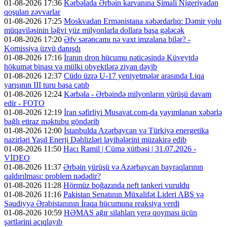
01-08-2026 17:36
Kərbəlada Ərbəin karvanına Şimali Nigeriyadan
qoşulan zəvvarlar
01-08-2026 17:25
Moskvadan Ermənistana xəbərdarlıq: Dəmir yolu
müqaviləsinin ləğvi yüz milyonlarla dollara başa gələcək
01-08-2026 17:20
Əfv sərəncamı nə vaxt imzalana bilər? -
Komissiya üzvü danışdı
01-08-2026 17:16
İranın dron hücumu nəticəsində Küveytdə
hökumət binası və mülki obyektlərə ziyan dəyib
01-08-2026 12:37
Cüdo üzrə U-17 yeniyetmələr arasında Liqa
yarışının III turu başa çatıb
01-08-2026 12:24
Kərbəla - Ərbəində milyonların yürüşü davam
edir - FOTO
01-08-2026 12:19
İran səfirliyi Musavat.com-da yayımlanan xəbərlə
bağlı etiraz məktubu göndərib
01-08-2026 12:00
İstanbulda Azərbaycan və Türkiyə energetika
nazirləri Yaşıl Enerji Dəhlizləri layihələrini müzakirə edib
01-08-2026 11:50
Hacı Ramil | Cümə xütbəsi | 31.07.2026 -
VİDEO
01-08-2026 11:37
Ərbəin yürüşü və Azərbaycan bayraqlarının
qaldırılması: problem nədədir?
01-08-2026 11:28
Hörmüz boğazında neft tankeri vuruldu
01-08-2026 11:16
Pakistan Senatının Müxalifət Lideri ABŞ və
Səudiyyə Ərəbistanının İraqa hücumuna reaksiya verdi
01-08-2026 10:59
HƏMAS ağır silahları yerə qoyması üçün
şərtlərini açıqlayıb