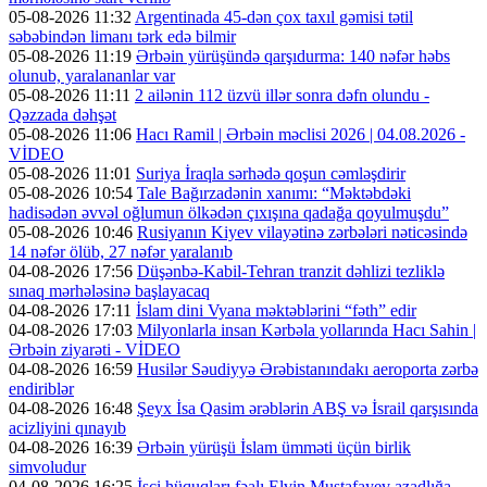
05-08-2026 11:32
Argentinada 45-dən çox taxıl gəmisi tətil
səbəbindən limanı tərk edə bilmir
05-08-2026 11:19
Ərbəin yürüşündə qarşıdurma: 140 nəfər həbs
olunub, yaralananlar var
05-08-2026 11:11
2 ailənin 112 üzvü illər sonra dəfn olundu -
Qəzzada dəhşət
05-08-2026 11:06
Hacı Ramil | Ərbəin məclisi 2026 | 04.08.2026 -
VİDEO
05-08-2026 11:01
Suriya İraqla sərhədə qoşun cəmləşdirir
05-08-2026 10:54
Tale Bağırzadənin xanımı: “Məktəbdəki
hadisədən əvvəl oğlumun ölkədən çıxışına qadağa qoyulmuşdu”
05-08-2026 10:46
Rusiyanın Kiyev vilayətinə zərbələri nəticəsində
14 nəfər ölüb, 27 nəfər yaralanıb
04-08-2026 17:56
Düşənbə-Kabil-Tehran tranzit dəhlizi tezliklə
sınaq mərhələsinə başlayacaq
04-08-2026 17:11
İslam dini Vyana məktəblərini “fəth” edir
04-08-2026 17:03
Milyonlarla insan Kərbəla yollarında Hacı Sahin |
Ərbəin ziyarəti - VİDEO
04-08-2026 16:59
Husilər Səudiyyə Ərəbistanındakı aeroporta zərbə
endiriblər
04-08-2026 16:48
Şeyx İsa Qasim ərəblərin ABŞ və İsrail qarşısında
acizliyini qınayıb
04-08-2026 16:39
Ərbəin yürüşü İslam ümməti üçün birlik
simvoludur
04-08-2026 16:25
İşçi hüquqları fəalı Elvin Mustafayev azadlığa