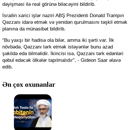
dəyişməsi ilə real görünə biləcəyini bildirib.
İsrailin xarici işlər naziri ABŞ Prezidenti Donald Trampın
Qəzzanı idarə etmək və yenidən qurulmasını təşkil etmək
planına da münasibət bildirib.
“Bu yaxşı bir hadisə ola bilər, amma iki şərti var. İlk
növbədə, Qəzzanı tərk etmək istəyənlər bunu azad
şəkildə edə bilməlidir. İkincisi isə, Qəzzanı tərk edənləri
qəbul edəcək ölkələr tapılmalıdır”, - Gideon Saar əlavə
edib.
Ən çox oxunanlar