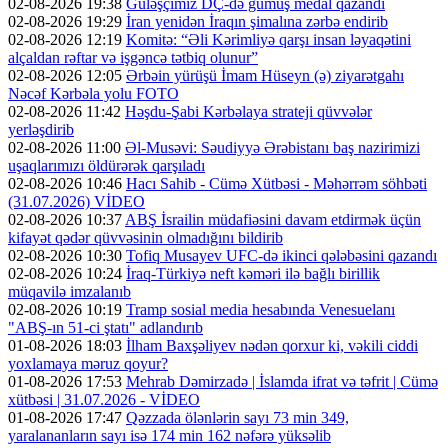
02-08-2026 19:38
Güləşçimiz DÇ-də gümüş medal qazandı
02-08-2026 19:29
İran yenidən İraqın şimalına zərbə endirib
02-08-2026 12:19
Komitə: “Əli Kərimliyə qarşı insan ləyaqətini
alçaldan rəftar və işgəncə tətbiq olunur”
02-08-2026 12:05
Ərbəin yürüşü İmam Hüseyn (ə) ziyarətgahı
Nəcəf Kərbəla yolu FOTO
02-08-2026 11:42
Həşdu-Şabi Kərbəlaya strateji qüvvələr
yerləşdirib
02-08-2026 11:00
Əl-Musəvi: Səudiyyə Ərəbistanı baş nazirimizi
uşaqlarımızı öldürərək qarşıladı
02-08-2026 10:46
Hacı Sahib - Cümə Xütbəsi - Məhərrəm söhbəti
(31.07.2026) VİDEO
02-08-2026 10:37
ABŞ İsrailin müdafiəsini davam etdirmək üçün
kifayət qədər qüvvəsinin olmadığını bildirib
02-08-2026 10:30
Tofiq Musayev UFC-də ikinci qələbəsini qazandı
02-08-2026 10:24
İraq-Türkiyə neft kəməri ilə bağlı birillik
müqavilə imzalanıb
02-08-2026 10:19
Tramp sosial media hesabında Venesuelanı
"ABŞ-ın 51-ci ştatı" adlandırıb
01-08-2026 18:03
İlham Baxşəliyev nədən qorxur ki, vəkili ciddi
yoxlamaya məruz qoyur?
01-08-2026 17:53
Mehrab Dəmirzadə | İslamda ifrat və təfrit | Cümə
xütbəsi | 31.07.2026 - VİDEO
01-08-2026 17:47
Qəzzada ölənlərin sayı 73 min 349,
yaralananların sayı isə 174 min 162 nəfərə yüksəlib