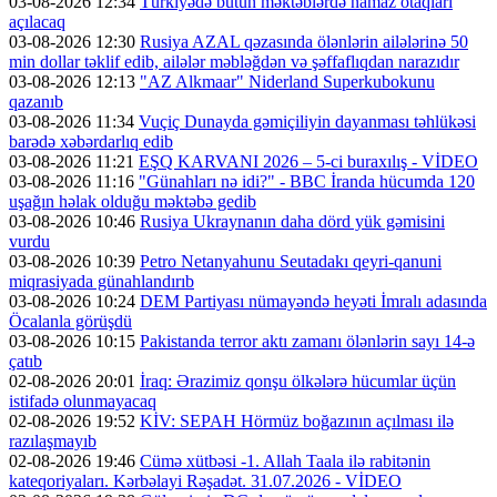
03-08-2026 12:34
Türkiyədə bütün məktəblərdə namaz otaqları
açılacaq
03-08-2026 12:30
Rusiya AZAL qəzasında ölənlərin ailələrinə 50
min dollar təklif edib, ailələr məbləğdən və şəffaflıqdan narazıdır
03-08-2026 12:13
"AZ Alkmaar" Niderland Superkubokunu
qazanıb
03-08-2026 11:34
Vuçiç Dunayda gəmiçiliyin dayanması təhlükəsi
barədə xəbərdarlıq edib
03-08-2026 11:21
EŞQ KARVANI 2026 – 5-ci buraxılış - VİDEO
03-08-2026 11:16
"Günahları nə idi?" - BBC İranda hücumda 120
uşağın həlak olduğu məktəbə gedib
03-08-2026 10:46
Rusiya Ukraynanın daha dörd yük gəmisini
vurdu
03-08-2026 10:39
Petro Netanyahunu Seutadakı qeyri-qanuni
miqrasiyada günahlandırıb
03-08-2026 10:24
DEM Partiyası nümayəndə heyəti İmralı adasında
Öcalanla görüşdü
03-08-2026 10:15
Pakistanda terror aktı zamanı ölənlərin sayı 14-ə
çatıb
02-08-2026 20:01
İraq: Ərazimiz qonşu ölkələrə hücumlar üçün
istifadə olunmayacaq
02-08-2026 19:52
KİV: SEPAH Hörmüz boğazının açılması ilə
razılaşmayıb
02-08-2026 19:46
Cümə xütbəsi -1. Allah Taala ilə rabitənin
kateqoriyaları. Kərbəlayi Rəşadət. 31.07.2026 - VİDEO