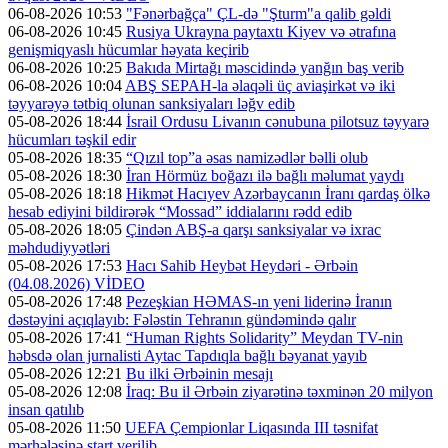
06-08-2026 10:53
"Fənərbağça" ÇL-də "Şturm"a qalib gəldi
06-08-2026 10:45
Rusiya Ukrayna paytaxtı Kiyev və ətrafına
genişmiqyaslı hücumlar həyata keçirib
06-08-2026 10:25
Bakıda Mirtağı məscidində yanğın baş verib
06-08-2026 10:04
ABŞ SEPAH-la əlaqəli üç aviaşirkət və iki
təyyarəyə tətbiq olunan sanksiyaları ləğv edib
05-08-2026 18:44
İsrail Ordusu Livanın cənubuna pilotsuz təyyarə
hücumları təşkil edir
05-08-2026 18:35
“Qızıl top”a əsas namizədlər bəlli olub
05-08-2026 18:30
İran Hörmüz boğazı ilə bağlı məlumat yaydı
05-08-2026 18:18
Hikmət Hacıyev Azərbaycanın İranı qardaş ölkə
hesab ediyini bildirərək “Mossad” iddialarını rədd edib
05-08-2026 18:05
Çindən ABŞ-a qarşı sanksiyalar və ixrac
məhdudiyyətləri
05-08-2026 17:53
Hacı Sahib Heybət Heydəri - Ərbəin
(04.08.2026) VİDEO
05-08-2026 17:48
Pezeşkian HƏMAS-ın yeni liderinə İranın
dəstəyini açıqlayıb: Fələstin Tehranın gündəmində qalır
05-08-2026 17:41
“Human Rights Solidarity” Meydan TV-nin
həbsdə olan jurnalisti Aytac Tapdıqla bağlı bəyanat yayıb
05-08-2026 12:21
Bu ilki Ərbəinin mesajı
05-08-2026 12:08
İraq: Bu il Ərbəin ziyarətinə təxminən 20 milyon
insan qatılıb
05-08-2026 11:50
UEFA Çempionlar Liqasında III təsnifat
mərhələsinə start verilib