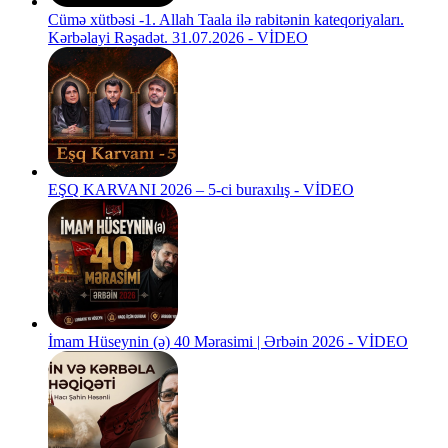
Cümə xütbəsi -1. Allah Taala ilə rabitənin kateqoriyaları.
Kərbəlayi Rəşadət. 31.07.2026 - VİDEO
EŞQ KARVANI 2026 – 5-ci buraxılış - VİDEO
İmam Hüseynin (ə) 40 Mərasimi | Ərbəin 2026 - VİDEO