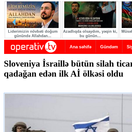
Skip to main content
Liderimizin növbəti doğum
Azadlıqda olsaydım, yəqin ki,
Müsəl
günündə Allahdan...
bu günün...
Ana səhifə
Gündəm
Si
Sloveniya İsraillə bütün silah tica
qadağan edən ilk Aİ ölkəsi oldu