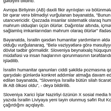
gəldiyini bildirib.
Avropa Birliyinin (AB) daxili fikir ayrılıqları və bölünmə
bir qərar verə bilmədiyi vurğulanan bəyanatda, "Bunun 
utancvericidir. Qəzzada insanlar sistematik olaraq hu
məhrum olduqları üçün ölürlər. Dağıntılar altında, içməl
sağlamlıq imkanlarından məhrum olaraq ölürlər" ifadəsi 
Bəyanatda, İsrailin qəsdən humanitar yardımların əld
olduğu vurğulanaraq, "Belə vəziyyətlərə görə məsuliyyə
dövlət tədbir görməlidir. Sloveniya beynəlxalq hüququn 
müdafiəsi və insan haqlarının qorunmasının tərəfdarıdır
işlədilib.
İsrailin humanitar qanunları ciddi şəkildə pozmasına q
qarşıdakı günlərdə konkret addımlar atmağa davam e
edilən bəyanatda, "Sloveniya İsraillə bütün silah ticar
ilk AB ölkəsi oldu", - deyə bildirilib.
Sloveniya Xarici İşlər Nazirliyi özünün X sosial media 
yazıda İsrailin Liviyaya yeni təyin olunmuş səfiri Rut K
çağırdığını açıqlayıb.