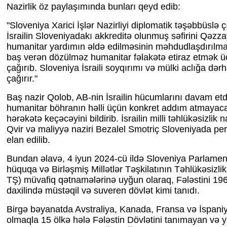
Nazirlik öz paylaşımında bunları qeyd edib:
"Sloveniya Xarici İşlər Nazirliyi diplomatik təşəbbüslə ç
İsrailin Sloveniyadakı akkreditə olunmuş səfirini Qəzzay
humanitar yardımın əldə edilməsinin məhdudlaşdırılma
baş verən dözülməz humanitar fəlakətə etiraz etmək üç
çağırıb. Sloveniya İsraili soyqırımı və mülki aclığa də
çağırır."
Baş nazir Qolob, AB-nin İsrailin hücumlarını davam et
humanitar böhranın həlli üçün konkret addım atmayaca
hərəkətə keçəcəyini bildirib. İsrailin milli təhlükəsizlik 
Qvir və maliyyə naziri Bezalel Smotriç Sloveniyada pe
elan edilib.
Bundan əlavə, 4 iyun 2024-cü ildə Sloveniya Parlamen
hüquqa və Birləşmiş Millətlər Təşkilatının Təhlükəsizl
TŞ) müvafiq qətnamələrinə uyğun olaraq, Fələstini 1967
daxilində müstəqil və suveren dövlət kimi tanıdı.
Birgə bəyanatda Avstraliya, Kanada, Fransa və İspaniy
olmaqla 15 ölkə hələ Fələstin Dövlətini tanımayan və 