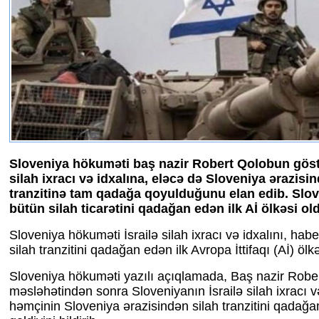
Sloveniya hökuməti baş nazir Robert Qolobun göstər
silah ixracı və idxalına, eləcə də Sloveniya ərazisi
tranzitinə tam qadağa qoyulduğunu elan edib. Slove
bütün silah ticarətini qadağan edən ilk Aİ ölkəsi ol
Sloveniya hökuməti İsrailə silah ixracı və idxalını, hab
silah tranzitini qadağan edən ilk Avropa İttifaqı (Aİ) ölk
Sloveniya hökuməti yazılı açıqlamada, Baş nazir Robe
məsləhətindən sonra Sloveniyanın İsrailə silah ixracı və
həmçinin Sloveniya ərazisindən silah tranzitini qadağ