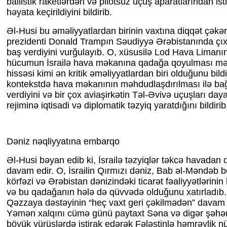
ballistik raketlərdən və pilotsuz uçuş aparatlarından ist
həyata keçirildiyini bildirib.
Əl-Husi bu əməliyyatlardan birinin vaxtına diqqət çək
prezidenti Donald Trampın Səudiyyə Ərəbistanında çıxı
baş verdiyini vurğulayıb. O, xüsusilə Lod Hava Limanı
hücumun İsrailə hava məkanına qadağa qoyulması məq
hissəsi kimi ən kritik əməliyyatlardan biri olduğunu bildi
kontekstdə hava məkanının məhdudlaşdırılması ilə bağl
verdiyini və bir çox aviaşirkətin Təl-Əvivə uçuşları day
rejiminə iqtisadi və diplomatik təzyiq yaratdığını bildirib
Dəniz nəqliyyatına embarqo
Əl-Husi bəyan edib ki, İsrailə təzyiqlər təkcə havadan 
davam edir. O, İsrailin Qırmızı dəniz, Bab əl-Məndəb 
körfəzi və Ərəbistan dənizindəki ticarət fəaliyyətlərinin
və bu qadağanın hələ də qüvvədə olduğunu xatırladıb
Qəzzaya dəstəyinin “heç vaxt geri çəkilmədən” davam et
Yəmən xalqını cümə günü paytaxt Səna və digər şəhərl
böyük yürüşlərdə iştirak edərək Fələstinlə həmrəylik 