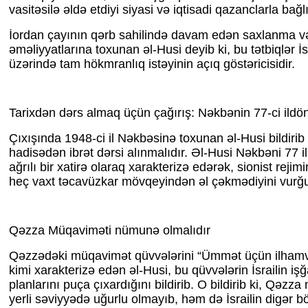
vasitəsilə əldə etdiyi siyasi və iqtisadi qazanclarla bağlı
İordan çayının qərb sahilində davam edən saxlanma 
əməliyyatlarına toxunan əl-Husi deyib ki, bu tətbiqlər İs
üzərində tam hökmranlıq istəyinin açıq göstəricisidir.
Tarixdən dərs almaq üçün çağırış: Nəkbənin 77-ci ild
Çıxışında 1948-ci il Nəkbəsinə toxunan əl-Husi bildirib k
hadisədən ibrət dərsi alınmalıdır. Əl-Husi Nəkbəni 77 
ağrılı bir xatirə olaraq xarakterizə edərək, sionist rejim
heç vaxt təcavüzkar mövqeyindən əl çəkmədiyini vurğu
Qəzza Müqaviməti nümunə olmalıdır
Qəzzədəki müqavimət qüvvələrini “Ümmət üçün ilhamve
kimi xarakterizə edən əl-Husi, bu qüvvələrin İsrailin i
planlarını puça çıxardığını bildirib. O bildirib ki, Qəzz
yerli səviyyədə uğurlu olmayıb, həm də İsrailin digər b