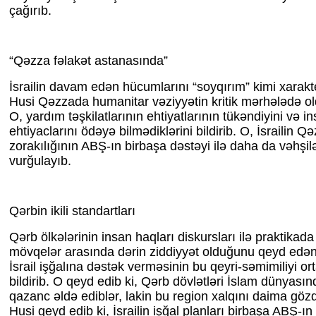
çağırıb.
“Qəzza fəlakət astanasında”
İsrailin davam edən hücumlarını “soyqırım” kimi xarakt
Husi Qəzzada humanitar vəziyyətin kritik mərhələdə old
O, yardım təşkilatlarının ehtiyatlarının tükəndiyini və i
ehtiyaclarını ödəyə bilmədiklərini bildirib. O, İsrailin Q
zorakılığının ABŞ-ın birbaşa dəstəyi ilə daha da vəhşilə
vurğulayıb.
Qərbin ikili standartları
Qərb ölkələrinin insan haqları diskursları ilə praktikada
mövqelər arasında dərin ziddiyyət olduğunu qeyd edən
İsrail işğalına dəstək verməsinin bu qeyri-səmimiliyi 
bildirib. O qeyd edib ki, Qərb dövlətləri İslam dünyasın
qazanc əldə ediblər, lakin bu region xalqını daima gözd
Husi qeyd edib ki, İsrailin işğal planları birbaşa ABŞ-ın 