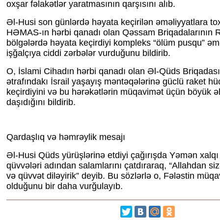
oxşar fəlakətlər yaratmasının qarşısını alıb.
Əl-Husi son günlərdə həyata keçirilən əməliyyatlara to
HƏMAS-ın hərbi qanadı olan Qəssam Briqadalarının R
bölgələrdə həyata keçirdiyi kompleks “ölüm pusqu” əmə
işğalçıya ciddi zərbələr vurduğunu bildirib.
O, İslami Cihadın hərbi qanadı olan Əl-Qüds Briqadas
ətrafındakı İsrail yaşayış məntəqələrinə güclü raket h
keçirdiyini və bu hərəkətlərin müqavimət üçün böyük 
daşıdığını bildirib.
Qardaşlıq və həmrəylik mesajı
Əl-Husi Qüds yürüşlərinə etdiyi çağırışda Yəmən xalqı 
qüvvələri adından salamlarını çatdıraraq, “Allahdan s
və qüvvət diləyirik” deyib. Bu sözlərlə o, Fələstin müq
olduğunu bir daha vurğulayıb.