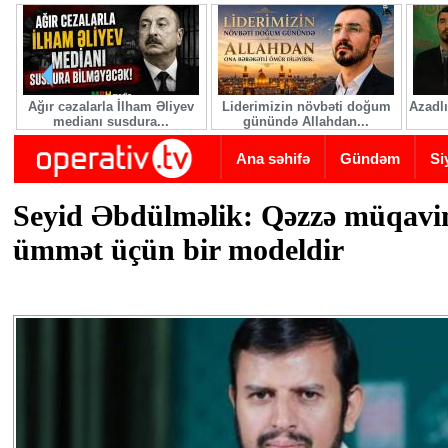
Skip to main content
Ağır cəzalarla İlham Əliyev
Liderimizin növbəti doğum
Azadlı
medianı susdura...
günündə Allahdan...
Ana səhifə
Gündəm
Si
Seyid Əbdülməlik: Qəzzə müqavi
ümmət üçün bir modeldir