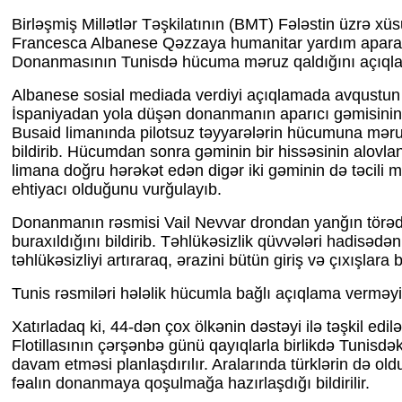
Birləşmiş Millətlər Təşkilatının (BMT) Fələstin üzrə xü
Francesca Albanese Qəzzaya humanitar yardım apar
Donanmasının Tunisdə hücuma məruz qaldığını açıqla
Albanese sosial mediada verdiyi açıqlamada avqustun
İspaniyadan yola düşən donanmanın aparıcı gəmisinin 
Busaid limanında pilotsuz təyyarələrin hücumuna məru
bildirib. Hücumdan sonra gəminin bir hissəsinin alovla
limana doğru hərəkət edən digər iki gəminin də təcili 
ehtiyacı olduğunu vurğulayıb.
Donanmanın rəsmisi Vail Nevvar drondan yanğın tör
buraxıldığını bildirib. Təhlükəsizlik qüvvələri hadisədə
təhlükəsizliyi artıraraq, ərazini bütün giriş və çıxışlara 
Tunis rəsmiləri hələlik hücumla bağlı açıqlama verməyi
Xatırladaq ki, 44-dən çox ölkənin dəstəyi ilə təşkil ed
Flotillasının çərşənbə günü qayıqlarla birlikdə Tunisdə
davam etməsi planlaşdırılır. Aralarında türklərin də o
fəalın donanmaya qoşulmağa hazırlaşdığı bildirilir.