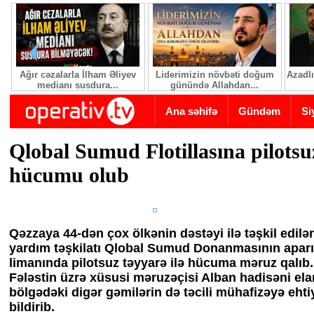
Skip to main content
Ağır cəzalarla İlham Əliyev
Liderimizin növbəti doğum
Azadlı
medianı susdura...
günündə Allahdan...
Ana səhifə
Gündəm
Si
Qlobal Sumud Flotillasına pilotsu
hücumu olub
Qəzzaya 44-dən çox ölkənin dəstəyi ilə təşkil edil
yardım təşkilatı Qlobal Sumud Donanmasının aparı
limanında pilotsuz təyyarə ilə hücuma məruz qalıb
Fələstin üzrə xüsusi məruzəçisi Alban hadisəni ela
bölgədəki digər gəmilərin də təcili mühafizəyə eht
bildirib.