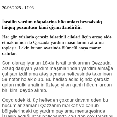
20/06/2025 - 17:03
İsrailin yardım nöqtələrinə hücumları beynəlxalq
hüquq pozuntusu kimi qiymətləndirilir.
Hər gün yüzlərlə çarəsiz fələstinli ailələri üçün ərzaq əldə
etmək ümidi ilə Qəzzada yardım maşınlarının ətrafına
toplaşır. Lakin bunun əvəzində ölümcül atəşə məruz
qalırlar.
Son olaraq iyunun 18-də İsrail tanklarının Qəzzada
ərzaq daşıyan yardım maşınlarından yardım almağa
çalışan izdihama atəş açması nəticəsində təxminən
59 nəfər həlak olub. Bu hadisə aclıq içində çarəsiz
qalan mülki əhalinin üzləşdiyi ən qanlı hücumlardan
biri kimi qeydə alınıb.
Qeyd edək ki, üç həftədən çoxdur davam edən bu
hücumlar zamanı Qəzzanın mərkəz və cənub
bölgələrindəki üç yardım paylama məntəqəsində
İsrailin açdığı atəş nəticəsində 420-dən çox fələstinli