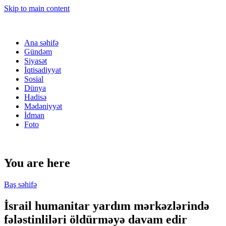
Skip to main content
Ana səhifə
Gündəm
Siyasət
İqtisadiyyat
Sosial
Dünya
Hadisə
Mədəniyyət
İdman
Foto
You are here
Baş səhifə
İsrail humanitar yardım mərkəzlərində
fələstinliləri öldürməyə davam edir