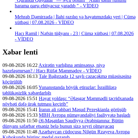
“Quranda Qaydalar” — 9-cu bölüm " Allah sənin ruhunu
harama qarşı ehtiyacsız yaradıb " - VİDEO
Mehrab Dəmirzadə | İlahi razılıq və həyatımızdakı yeri | Cümə
xütbəsi | 07.08.2026 - VİDEO
Hacı Ramil | Nəfsin tüğyanı - 23 | Cümə xütbəsi | 07.08.2026
- VİDEO
Xəbər lenti
09-08-2026 16:22
Axirətin varlığına əminsənsə, niyə
hazırlaşmırsan? / Hacı Rüfət Məmmədov - VİDEO
09-08-2026 16:13
Tale Bağırzadə 12 saylı cəzaçəkmə müəsisəsinə
köçürülüb
09-08-2026 16:05
Yunanıstanda böyük etirazlar: İsraillilərə
təhlükəsizlik xəbərdarlığı
09-08-2026 15:51
Həyat yoldaşı: “Ələsgər Məmmədli təcridxanada
növbəti dəfə ürək tutması keçirib”
09-08-2026 15:41
İranın ali rəhbəri Məsud Pezeşkianla görüşüb
09-08-2026 15:33
MBH Avropa nümayəndəliyi fəaliyyətə başladı
09-08-2026 11:50
Əl-Məşatdan Səudiyyə Ərəbistanına: Bütün
dünyanı səfərbər etsəniz belə bunun sizə xeyri olmayacaq
09-08-2026 11:48
Azərbaycan cüdoçusu Nilgün Rzayeva Avropa
Kubokunda bürünc medal qazanıb