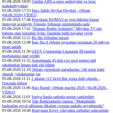
05-08-2026 18:05
Çindən ABŞ-a qarşı sanksiyalar və ixrac
məhdudiyyətləri
05-08-2026 17:53
Hacı Sahib Heybət Heydəri - Ərbəin
(04.08.2026) VİDEO
05-08-2026 17:48
Pezeşkian HƏMAS-ın yeni liderinə İranın
dəstəyini açıqlayıb: Fələstin Tehranın gündəmində qalır
05-08-2026 17:41
“Human Rights Solidarity” Meydan TV-nin
həbsdə olan jurnalisti Aytac Tapdıqla bağlı bəyanat yayıb
05-08-2026 12:21
Bu ilki Ərbəinin mesajı
05-08-2026 12:08
İraq: Bu il Ərbəin ziyarətinə təxminən 20 milyon
insan qatılıb
05-08-2026 11:50
UEFA Çempionlar Liqasında III təsnifat
mərhələsinə start verilib
05-08-2026 11:32
Argentinada 45-dən çox taxıl gəmisi tətil
səbəbindən limanı tərk edə bilmir
05-08-2026 11:19
Ərbəin yürüşündə qarşıdurma: 140 nəfər həbs
olunub, yaralananlar var
05-08-2026 11:11
2 ailənin 112 üzvü illər sonra dəfn olundu -
Qəzzada dəhşət
05-08-2026 11:06
Hacı Ramil | Ərbəin məclisi 2026 | 04.08.2026 -
VİDEO
05-08-2026 11:01
Suriya İraqla sərhədə qoşun cəmləşdirir
05-08-2026 10:54
Tale Bağırzadənin xanımı: “Məktəbdəki
hadisədən əvvəl oğlumun ölkədən çıxışına qadağa qoyulmuşdu”
05-08-2026 10:46
Rusiyanın Kiyev vilayətinə zərbələri nəticəsində