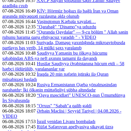
07-08-2026 16:57
AXCP Salyan şöbəsinin sədri Zamin Salayev
azadlığa çıxıb
07-08-2026 16:49
KİV: Hörmüz boğazı ilə bağlı İran və Oman
arasında müvəqqəti razılaşma əldə olunub
07-08-2026 16:44
Vaşinqtonun Kərbəla xəyaləti…
07-08-2026 12:35
"Qarabağ" "Dinamo"ya uduzdu
07-08-2026 11:45
“Quranda Qaydalar” — 9-cu bölüm " Allah sənin
ruhunu harama qarşı ehtiyacsız yaradıb " - VİDEO
07-08-2026 11:03
Suriyada, Dəməşq yaxınlığında mikroavtobusda
partlayış baş verib, 14 mülki şəxs yaralanıb
07-08-2026 10:48
Səudiyyə Yəmənin bu ölkəyə hücumu
səbəbindən ABŞ-yə neft axınını tamami ilə dayandı
07-08-2026 10:41
Husilər Səudiyyə Ərəbistanına hücum etdi – 58
hərbçi öldürülüb, yaralananlar var
07-08-2026 10:32
İraqda 20 min nəfərin iştirakı ilə Quran
müsabiqəsi başladı
07-08-2026 10:24
Rusiya Ermənistanın Qərbə yönəlməsindən
narahatdır; İki ölkənin müttəfiqliyi şübhə altındadır
06-08-2026 18:20
“Qaya məscidləri” UNESCO-nun Ümumdünya
İrs Siyahısında
06-08-2026 18:15
"Orxus" "Sabah"a qalib gəldi
06-08-2026 18:07
Ərbəin Məclisi | Seyyid Tariyel | 04.08.2026 -
VİDEO
06-08-2026 17:53
İsrail yenidən Livanı bombaladı
06-08-2026 17:45
Rüfət Səfərovun apellyasiya şikayəti üzrə