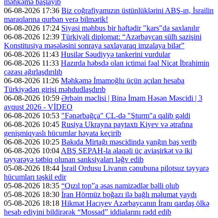
məhkəmə başlayıb
06-08-2026 17:36
Biz coğrafiyamızın üstünlüklərini ABŞ-ın, İsrailin
maraqlarına qurban verə bilmərik!
06-08-2026 17:24
Siyasi məhbus bir həftədir "kars"da saxlanılır
06-08-2026 12:39
Türkiyəli diplomat: “Azərbaycan sülh sazişini
Konstitusiya məsələsini sonraya saxlayaraq imzalaya bilər”
06-08-2026 11:43
Husilər Səudiyyə tankerini vurdular
06-08-2026 11:33
Hazırda həbsdə olan ictimai fəal Nicat İbrahimin
cəzası ağırlaşdırılıb
06-08-2026 11:26
Məhkəmə İmamoğlu üçün açılan hesaba
Türkiyədən girişi məhdudlaşdırıb
06-08-2026 10:59
Ərbəin məclisi | Binə İmam Həsən Məscidi | 3
avqust 2026 - VİDEO
06-08-2026 10:53
"Fənərbağça" ÇL-də "Şturm"a qalib gəldi
06-08-2026 10:45
Rusiya Ukrayna paytaxtı Kiyev və ətrafına
genişmiqyaslı hücumlar həyata keçirib
06-08-2026 10:25
Bakıda Mirtağı məscidində yanğın baş verib
06-08-2026 10:04
ABŞ SEPAH-la əlaqəli üç aviaşirkət və iki
təyyarəyə tətbiq olunan sanksiyaları ləğv edib
05-08-2026 18:44
İsrail Ordusu Livanın cənubuna pilotsuz təyyarə
hücumları təşkil edir
05-08-2026 18:35
“Qızıl top”a əsas namizədlər bəlli olub
05-08-2026 18:30
İran Hörmüz boğazı ilə bağlı məlumat yaydı
05-08-2026 18:18
Hikmət Hacıyev Azərbaycanın İranı qardaş ölkə
hesab ediyini bildirərək “Mossad” iddialarını rədd edib