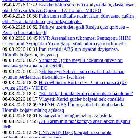
09-08-2026 11:22
Fəsadın hökm sürdüyü cəmiyyətdə üç dəstə insan
olar | Mövzu-Mövzu Quran – 17. Bölüm - VİDEO
09-08-2026 10:58
Pakistanın müdafiə naziri İslam dünyasına çağlrış
etdi: "İsrail təhdidinə qarşı birləşməliyik"
09-08-2026 10:52
Türkiyə üzərindən gizli Rusiya qazı qorxusu –
Avropa hərəkətə keçdi
09-08-2026 10:45
NYT: Arsenalların tükənməsi Pentaqonu HHM
sistemlərini Avropadan Yaxın Şərqə yönləndirməyə məcbur edir
09-08-2026 10:31
İran rəsmisi: ABŞ-nin siyasəti dəyişməsə,
Hörmüz boğazı açılmayacaq
09-08-2026 10:27
Yəməndə Qərbə meyilli hökumət qüvvələri
husilərə qarşı əməliyyat keçirib
09-08-2026 10:13
Şah İsmayıl Səfəvi – son dövrlər hədəflənən
oyunun pərdəarxası məqamları - 1-ci hissə
08-08-2026 18:38
Hacı Əhliman Rüstəmov - Cümə moizəsi (07
avqust 2026) - VİDEO
08-08-2026 18:32
“Elə bil ki, burada terrorçular mühakimə olunur”
08-08-2026 18:17
Vilayəti: Xarici güclər bölgəni tərk etməlidir
08-08-2026 18:09
SEPAH: ABŞ İranın şərtlərini qəbul edəndə
Hörmüz boğazı mütləq açılacaq
08-08-2026 18:01
Netanyahu tam uğursuzluq ərəfəsində
08-08-2026 17:55
Əli Kərimlinin məhkəməyə aparılarkən huşunu
itirib
08-08-2026 12:29
CNN: ABŞ Baş Qərargah rəisi İranla
müharibədən çıxış yolu axtarır