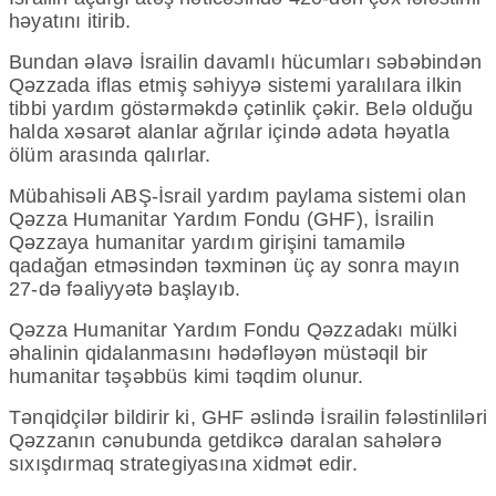
həyatını itirib.
Bundan əlavə İsrailin davamlı hücumları səbəbindən
Qəzzada iflas etmiş səhiyyə sistemi yaralılara ilkin
tibbi yardım göstərməkdə çətinlik çəkir. Belə olduğu
halda xəsarət alanlar ağrılar içində adəta həyatla
ölüm arasında qalırlar.
Mübahisəli ABŞ-İsrail yardım paylama sistemi olan
Qəzza Humanitar Yardım Fondu (GHF), İsrailin
Qəzzaya humanitar yardım girişini tamamilə
qadağan etməsindən təxminən üç ay sonra mayın
27-də fəaliyyətə başlayıb.
Qəzza Humanitar Yardım Fondu Qəzzadakı mülki
əhalinin qidalanmasını hədəfləyən müstəqil bir
humanitar təşəbbüs kimi təqdim olunur.
Tənqidçilər bildirir ki, GHF əslində İsrailin fələstinliləri
Qəzzanın cənubunda getdikcə daralan sahələrə
sıxışdırmaq strategiyasına xidmət edir.