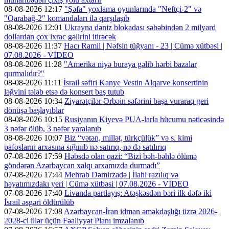
08-08-2026 12:17
"Şəfa" yoxlama oyunlarında "Neftçi-2" və
"Qarabağ-2" komandaları ilə qarşılaşıb
08-08-2026 12:01
Ukrayna dəniz blokadası səbəbindən 2 milyard
dollardan çox ixrac gəlirini itirəcək
08-08-2026 11:37
Hacı Ramil | Nəfsin tüğyanı - 23 | Cümə xütbəsi |
07.08.2026 - VİDEO
08-08-2026 11:28
"Amerika niyə buraya gəlib hərbi bazalar
qurmalıdır?"
08-08-2026 11:11
İsrail səfiri Kanye Vestin Alqarve konsertinin
ləğvini tələb etsə də konsert baş tutub
08-08-2026 10:34
Ziyarətçilər Ərbəin səfərini başa vuraraq geri
dönüşə başlayıblar
08-08-2026 10:15
Rusiyanın Kiyevə PUA-larla hücumu nəticəsində
3 nəfər ölüb, 3 nəfər yaralanıb
08-08-2026 10:07
Biz “vətən, millət, türkçülük” və s. kimi
pafosların arxasına sığınıb nə satırıq, nə də satılırıq
07-08-2026 17:59
Həbsdə olan qazi: “Bizi bəh-bəhlə ölümə
göndərən Azərbaycan xalqı arxamızda durmadı”
07-08-2026 17:44
Mehrab Dəmirzadə | İlahi razılıq və
həyatımızdakı yeri | Cümə xütbəsi | 07.08.2026 - VİDEO
07-08-2026 17:40
Livanda partlayış: Atəşkəsdən bəri ilk dəfə iki
İsrail əsgəri öldürülüb
07-08-2026 17:08
Azərbaycan-İran idman əməkdaşlığı üzrə 2026-
2028-ci illər üçün Fəaliyyət Planı imzalanıb