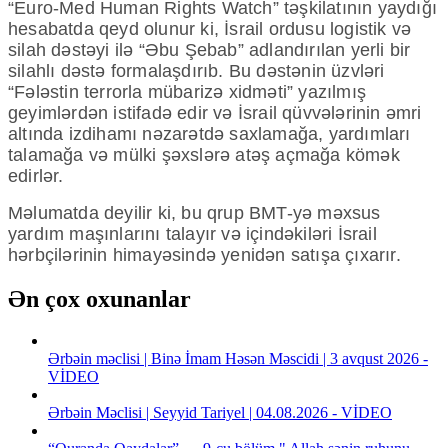
“Euro-Med Human Rights Watch” təşkilatının yaydığı
hesabatda qeyd olunur ki, İsrail ordusu logistik və
silah dəstəyi ilə “Əbu Şebab” adlandırılan yerli bir
silahlı dəstə formalaşdırıb. Bu dəstənin üzvləri
“Fələstin terrorla mübarizə xidməti” yazılmış
geyimlərdən istifadə edir və İsrail qüvvələrinin əmri
altında izdihamı nəzarətdə saxlamağa, yardımları
talamağa və mülki şəxslərə atəş açmağa kömək
edirlər.
Məlumatda deyilir ki, bu qrup BMT-yə məxsus
yardım maşınlarını talayır və içindəkiləri İsrail
hərbçilərinin himayəsində yenidən satışa çıxarır.
Ən çox oxunanlar
Ərbəin məclisi | Binə İmam Həsən Məscidi | 3 avqust 2026 -
VİDEO
Ərbəin Məclisi | Seyyid Tariyel | 04.08.2026 - VİDEO