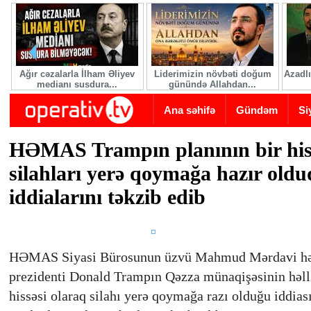
Skip to main content
Ağır cəzalarla İlham Əliyev
Liderimizin növbəti doğum
Azadlı
medianı susdura...
günündə Allahdan...
Ana səhifə
Gündəm
Si
HƏMAS Trampın planının bir his
silahları yerə qoymağa hazır oldu
iddialarını təkzib edib
HƏMAS Siyasi Bürosunun üzvü Mahmud Mərdavi hə
prezidenti Donald Trampın Qəzza münaqişəsinin həlli
hissəsi olaraq silahı yerə qoymağa razı olduğu iddiası