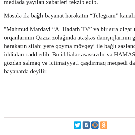
mediada yayılan xəbərləri təkzib edib.
Məsələ ilə bağlı bəyanat hərəkatın “Telegram” kanalı
"Mahmud Mardavi “Al Hadath TV” və bir sıra digər
orqanlarının Qəzza zolağında atəşkəs danışıqlarının g
hərəkatın silahı yerə qoyma mövqeyi ilə bağlı səslənd
iddiaları rədd edib. Bu iddialar əsassızdır və HAMA
gözdən salmaq və ictimaiyyəti çaşdırmaq məqsədi daşı
bəyanatda deyilir.