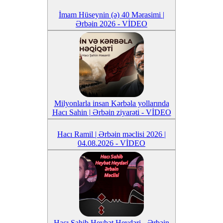
İmam Hüseynin (ə) 40 Mərasimi |
Ərbəin 2026 - VİDEO
Milyonlarla insan Kərbəla yollarında
Hacı Sahin | Ərbəin ziyarəti - VİDEO
Hacı Ramil | Ərbəin məclisi 2026 |
04.08.2026 - VİDEO
Hacı Sahib Heybət Heydəri - Ərbəin