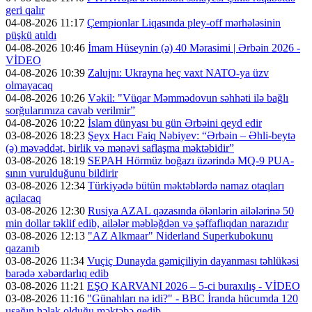
geri qalır
04-08-2026 11:17
Çempionlar Liqasında pley-off mərhələsinin
püşkü atıldı
04-08-2026 10:46
İmam Hüseynin (ə) 40 Mərasimi | Ərbəin 2026 -
VİDEO
04-08-2026 10:39
Zalujnı: Ukrayna heç vaxt NATO-ya üzv
olmayacaq
04-08-2026 10:26
Vəkil: "Vüqar Məmmədovun səhhəti ilə bağlı
sorğularımıza cavab verilmir”
04-08-2026 10:22
İslam dünyası bu gün Ərbəini qeyd edir
03-08-2026 18:23
Şeyx Hacı Faiq Nəbiyev: “Ərbəin – Əhli-beytə
(ə) məvəddət, birlik və mənəvi saflaşma məktəbidir”
03-08-2026 18:19
SEPAH Hörmüz boğazı üzərində MQ-9 PUA-
sının vurulduğunu bildirir
03-08-2026 12:34
Türkiyədə bütün məktəblərdə namaz otaqları
açılacaq
03-08-2026 12:30
Rusiya AZAL qəzasında ölənlərin ailələrinə 50
min dollar təklif edib, ailələr məbləğdən və şəffaflıqdan narazıdır
03-08-2026 12:13
"AZ Alkmaar" Niderland Superkubokunu
qazanıb
03-08-2026 11:34
Vuçiç Dunayda gəmiçiliyin dayanması təhlükəsi
barədə xəbərdarlıq edib
03-08-2026 11:21
EŞQ KARVANI 2026 – 5-ci buraxılış - VİDEO
03-08-2026 11:16
"Günahları nə idi?" - BBC İranda hücumda 120
uşağın həlak olduğu məktəbə gedib