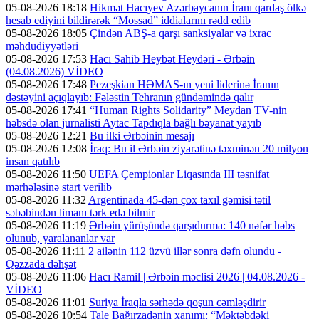
05-08-2026 18:18
Hikmət Hacıyev Azərbaycanın İranı qardaş ölkə
hesab ediyini bildirərək “Mossad” iddialarını rədd edib
05-08-2026 18:05
Çindən ABŞ-a qarşı sanksiyalar və ixrac
məhdudiyyətləri
05-08-2026 17:53
Hacı Sahib Heybət Heydəri - Ərbəin
(04.08.2026) VİDEO
05-08-2026 17:48
Pezeşkian HƏMAS-ın yeni liderinə İranın
dəstəyini açıqlayıb: Fələstin Tehranın gündəmində qalır
05-08-2026 17:41
“Human Rights Solidarity” Meydan TV-nin
həbsdə olan jurnalisti Aytac Tapdıqla bağlı bəyanat yayıb
05-08-2026 12:21
Bu ilki Ərbəinin mesajı
05-08-2026 12:08
İraq: Bu il Ərbəin ziyarətinə təxminən 20 milyon
insan qatılıb
05-08-2026 11:50
UEFA Çempionlar Liqasında III təsnifat
mərhələsinə start verilib
05-08-2026 11:32
Argentinada 45-dən çox taxıl gəmisi tətil
səbəbindən limanı tərk edə bilmir
05-08-2026 11:19
Ərbəin yürüşündə qarşıdurma: 140 nəfər həbs
olunub, yaralananlar var
05-08-2026 11:11
2 ailənin 112 üzvü illər sonra dəfn olundu -
Qəzzada dəhşət
05-08-2026 11:06
Hacı Ramil | Ərbəin məclisi 2026 | 04.08.2026 -
VİDEO
05-08-2026 11:01
Suriya İraqla sərhədə qoşun cəmləşdirir
05-08-2026 10:54
Tale Bağırzadənin xanımı: “Məktəbdəki