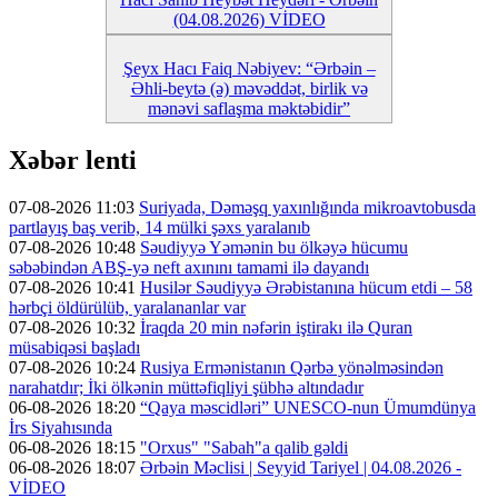
(04.08.2026) VİDEO
Şeyx Hacı Faiq Nəbiyev: “Ərbəin –
Əhli-beytə (ə) məvəddət, birlik və
mənəvi saflaşma məktəbidir”
Xəbər lenti
07-08-2026 11:03
Suriyada, Dəməşq yaxınlığında mikroavtobusda
partlayış baş verib, 14 mülki şəxs yaralanıb
07-08-2026 10:48
Səudiyyə Yəmənin bu ölkəyə hücumu
səbəbindən ABŞ-yə neft axınını tamami ilə dayandı
07-08-2026 10:41
Husilər Səudiyyə Ərəbistanına hücum etdi – 58
hərbçi öldürülüb, yaralananlar var
07-08-2026 10:32
İraqda 20 min nəfərin iştirakı ilə Quran
müsabiqəsi başladı
07-08-2026 10:24
Rusiya Ermənistanın Qərbə yönəlməsindən
narahatdır; İki ölkənin müttəfiqliyi şübhə altındadır
06-08-2026 18:20
“Qaya məscidləri” UNESCO-nun Ümumdünya
İrs Siyahısında
06-08-2026 18:15
"Orxus" "Sabah"a qalib gəldi
06-08-2026 18:07
Ərbəin Məclisi | Seyyid Tariyel | 04.08.2026 -
VİDEO