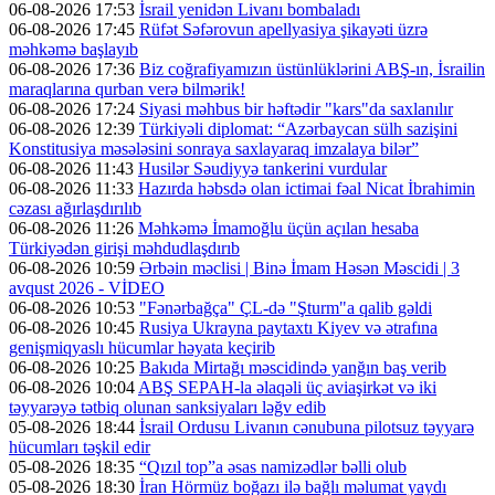
06-08-2026 17:53
İsrail yenidən Livanı bombaladı
06-08-2026 17:45
Rüfət Səfərovun apellyasiya şikayəti üzrə
məhkəmə başlayıb
06-08-2026 17:36
Biz coğrafiyamızın üstünlüklərini ABŞ-ın, İsrailin
maraqlarına qurban verə bilmərik!
06-08-2026 17:24
Siyasi məhbus bir həftədir "kars"da saxlanılır
06-08-2026 12:39
Türkiyəli diplomat: “Azərbaycan sülh sazişini
Konstitusiya məsələsini sonraya saxlayaraq imzalaya bilər”
06-08-2026 11:43
Husilər Səudiyyə tankerini vurdular
06-08-2026 11:33
Hazırda həbsdə olan ictimai fəal Nicat İbrahimin
cəzası ağırlaşdırılıb
06-08-2026 11:26
Məhkəmə İmamoğlu üçün açılan hesaba
Türkiyədən girişi məhdudlaşdırıb
06-08-2026 10:59
Ərbəin məclisi | Binə İmam Həsən Məscidi | 3
avqust 2026 - VİDEO
06-08-2026 10:53
"Fənərbağça" ÇL-də "Şturm"a qalib gəldi
06-08-2026 10:45
Rusiya Ukrayna paytaxtı Kiyev və ətrafına
genişmiqyaslı hücumlar həyata keçirib
06-08-2026 10:25
Bakıda Mirtağı məscidində yanğın baş verib
06-08-2026 10:04
ABŞ SEPAH-la əlaqəli üç aviaşirkət və iki
təyyarəyə tətbiq olunan sanksiyaları ləğv edib
05-08-2026 18:44
İsrail Ordusu Livanın cənubuna pilotsuz təyyarə
hücumları təşkil edir
05-08-2026 18:35
“Qızıl top”a əsas namizədlər bəlli olub
05-08-2026 18:30
İran Hörmüz boğazı ilə bağlı məlumat yaydı