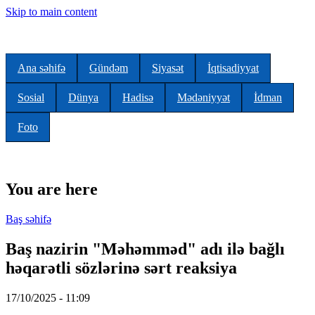
Skip to main content
Ana səhifə
Gündəm
Siyasət
İqtisadiyyat
Sosial
Dünya
Hadisə
Mədəniyyət
İdman
Foto
You are here
Baş səhifə
Baş nazirin "Məhəmməd" adı ilə bağlı
həqarətli sözlərinə sərt reaksiya
17/10/2025 - 11:09