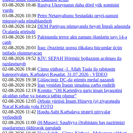
03-08-2026 10:46
Rusiya Ukraynanın daha dörd yük gəmisini
vurdu
03-08-2026 10:39
Petro Netanyahunu Seutadakı qeyri-qanuni
miqrasiyada günahlandırıb
03-08-2026 10:24
DEM Partiyası nümayəndə heyəti İmralı adasında
Öcalanla görüşdü
03-08-2026 10:15
Pakistanda terror aktı zamanı ölənlərin sayı 14-ə
çatıb
02-08-2026 20:01
İraq: Ərazimiz qonşu ölkələrə hücumlar üçün
istifadə olunmayacaq
02-08-2026 19:52
KİV: SEPAH Hörmüz boğazının açılması ilə
razılaşmayıb
02-08-2026 19:46
Cümə xütbəsi -1. Allah Taala ilə rabitənin
kateqoriyaları. Kərbəlayi Rəşadət. 31.07.2026 - VİDEO
02-08-2026 19:38
Güləşçimiz DÇ-də gümüş medal qazandı
02-08-2026 19:29
İran yenidən İraqın şimalına zərbə endirib
02-08-2026 12:19
Komitə: “Əli Kərimliyə qarşı insan ləyaqətini
alçaldan rəftar və işgəncə tətbiq olunur”
02-08-2026 12:05
Ərbəin yürüşü İmam Hüseyn (ə) ziyarətgahı
Nəcəf Kərbəla yolu FOTO
02-08-2026 11:42
Həşdu-Şabi Kərbəlaya strateji qüvvələr
yerləşdirib
02-08-2026 11:00
Əl-Musəvi: Səudiyyə Ərəbistanı baş nazirimizi
uşaqlarımızı öldürərək qarşıladı