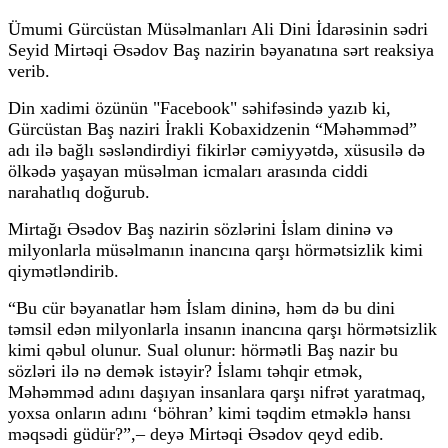
Ümumi Gürcüstan Müsəlmanları Ali Dini İdarəsinin sədri
Seyid Mirtəqi Əsədov Baş nazirin bəyanatına sərt reaksiya
verib.
Din xadimi özünün "Facebook" səhifəsində yazıb ki,
Gürcüstan Baş naziri İrakli Kobaxidzenin “Məhəmməd”
adı ilə bağlı səsləndirdiyi fikirlər cəmiyyətdə, xüsusilə də
ölkədə yaşayan müsəlman icmaları arasında ciddi
narahatlıq doğurub.
Mirtağı Əsədov Baş nazirin sözlərini İslam dininə və
milyonlarla müsəlmanın inancına qarşı hörmətsizlik kimi
qiymətləndirib.
“Bu cür bəyanatlar həm İslam dininə, həm də bu dini
təmsil edən milyonlarla insanın inancına qarşı hörmətsizlik
kimi qəbul olunur. Sual olunur: hörmətli Baş nazir bu
sözləri ilə nə demək istəyir? İslamı təhqir etmək,
Məhəmməd adını daşıyan insanlara qarşı nifrət yaratmaq,
yoxsa onların adını ‘böhran’ kimi təqdim etməklə hansı
məqsədi güdür?”,– deyə Mirtəqi Əsədov qeyd edib.