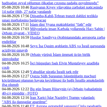
hadisədən əvvəl oğlumun ölkədən çıxışına qadağa qoyulmuşdu”
05-08-2026 10:46
Rusiyanın Kiyev vilayətinə zərbələri nəticəsində
14 nəfər ölüb, 27 nəfər yaralanıb
04-08-2026 17:56
Düşənbə-Kabil-Tehran tranzit dəhlizi tezliklə
sınaq mərhələsinə başlayacaq
04-08-2026 17:11
İslam dini Vyana məktəblərini “fəth” edir
04-08-2026 17:03
Milyonlarla insan Kərbəla yollarında Hacı Sahin |
Ərbəin ziyarəti - VİDEO
04-08-2026 16:59
Husilər Səudiyyə Ərəbistanındakı aeroporta zərbə
endiriblər
04-08-2026 16:48
Şeyx İsa Qasim ərəblərin ABŞ və İsrail qarşısında
acizliyini qınayıb
04-08-2026 16:39
Ərbəin yürüşü İslam ümməti üçün birlik
simvoludur
04-08-2026 16:25
İşçi hüquqları fəalı Elvin Mustafayev azadlığa
çıxıb
04-08-2026 12:49
Yəhudilər sürətlə İsraili tərk edir
04-08-2026 12:27
Qəzza Sülh Şurasının fələstinlilərin məcburi
köçürülməsi planının həyata keçirilməsi ilə bağlı İsraillə əməkdaşlığı
ifşa olunub
04-08-2026 12:22
Bu gün İmam Hüseynin (ə) Ərbəin (şəhadətinin
40-cı) günüdür - FOTO
04-08-2026 12:16
İran Xarici İşlər Nazirliyi Trampı yalanladı:
"ABŞ ilə danışıqlar aparılmır"
04-08-2026 11:40
FT: Avropa avtomobil sənayesi Çinlə rəqabətdə