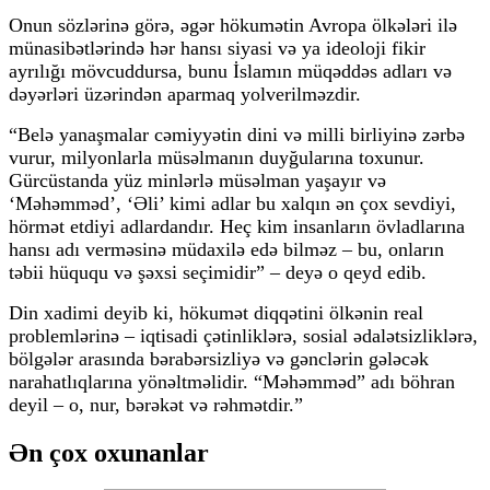
Onun sözlərinə görə, əgər hökumətin Avropa ölkələri ilə
münasibətlərində hər hansı siyasi və ya ideoloji fikir
ayrılığı mövcuddursa, bunu İslamın müqəddəs adları və
dəyərləri üzərindən aparmaq yolverilməzdir.
“Belə yanaşmalar cəmiyyətin dini və milli birliyinə zərbə
vurur, milyonlarla müsəlmanın duyğularına toxunur.
Gürcüstanda yüz minlərlə müsəlman yaşayır və
‘Məhəmməd’, ‘Əli’ kimi adlar bu xalqın ən çox sevdiyi,
hörmət etdiyi adlardandır. Heç kim insanların övladlarına
hansı adı verməsinə müdaxilə edə bilməz – bu, onların
təbii hüququ və şəxsi seçimidir” – deyə o qeyd edib.
Din xadimi deyib ki, hökumət diqqətini ölkənin real
problemlərinə – iqtisadi çətinliklərə, sosial ədalətsizliklərə,
bölgələr arasında bərabərsizliyə və gənclərin gələcək
narahatlıqlarına yönəltməlidir. “Məhəmməd” adı böhran
deyil – o, nur, bərəkət və rəhmətdir.”
Ən çox oxunanlar