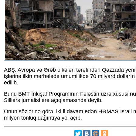
ABŞ, Avropa və Ərəb ölkələri tərəfindən Qəzzada ye
işlərinə ilkin mərhələdə ümumilikdə 70 milyard dolların
edilib.
Bunu BMT İnkişaf Proqramının Fələstin üzrə xüsusi 
Silliers jurnalistlərə açıqlamasında deyib.
Onun sözlərinə görə, iki il davam edən HƏMAS-İsrail 
milyon tonluq dağıntıya yol açıb.