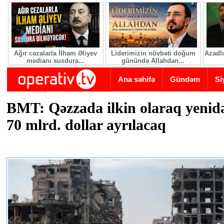
Skip to main content
Ağır cəzalarla İlham Əliyev
Liderimizin növbəti doğum
Azadlı
medianı susdura...
günündə Allahdan...
Ana səhifə
Gündəm
Si
BMT: Qəzzada ilkin olaraq yeni
70 mlrd. dollar ayrılacaq